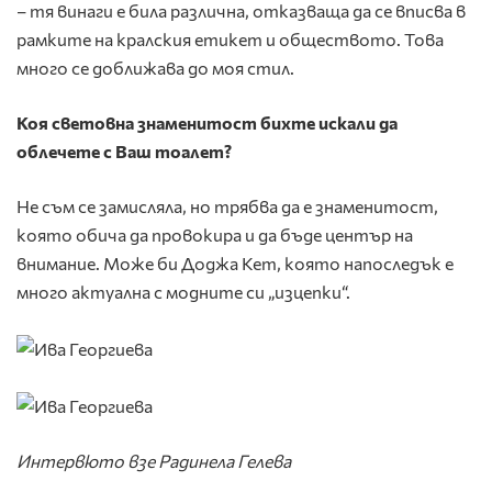
– тя винаги е била различна, отказваща да се вписва в
рамките на кралския етикет и обществото. Това
много се доближава до моя стил.
Коя световна знаменитост бихте искали да
облечете с Ваш тоалет?
Не съм се замисляла, но трябва да е знаменитост,
която обича да провокира и да бъде център на
внимание. Може би Доджа Кет, която напоследък е
много актуална с модните си „изцепки“.
Интервюто взе Радинела Гелева