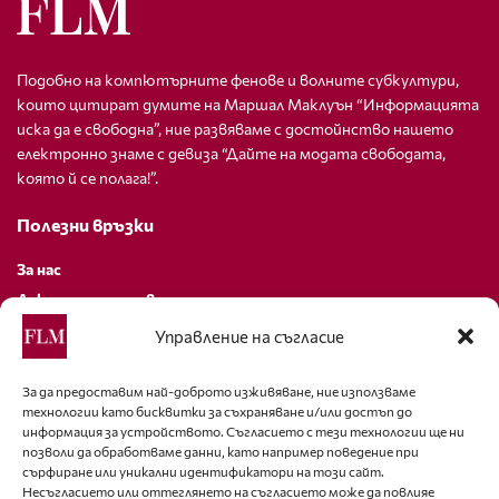
Подобно на компютърните фенове и волните субкултури,
които цитират думите на Маршал Маклуън “Информацията
иска да е свободна”, ние развяваме с достойнство нашето
електронно знаме с девиза “Дайте на модата свободата,
която й се полага!”.
Полезни връзки
За нас
Декларация за поверителност
Политика за бисквитки
Управление на съгласие
За контакти
За да предоставим най-доброто изживяване, ние използваме
технологии като бисквитки за съхраняване и/или достъп до
editor@fashion-lifestyle.net
информация за устройството. Съгласието с тези технологии ще ни
позволи да обработваме данни, като например поведение при
+359 88 227 33 47
сърфиране или уникални идентификатори на този сайт.
Несъгласието или оттеглянето на съгласието може да повлияе