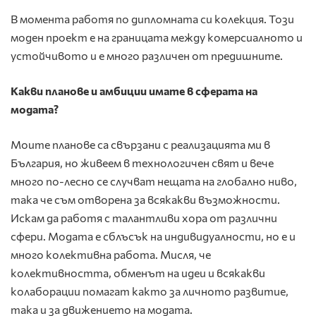
В момента работя по дипломната си колекция. Този
моден проект е на границата между комерсиалното и
устойчивото и е много различен от предишните.
Какви планове и амбиции имате в сферата на
модата?
Моите планове са свързани с реализацията ми в
България, но живеем в технологичен свят и вече
много по-лесно се случват нещата на глобално ниво,
така че съм отворена за всякакви възможности.
Искам да работя с талантливи хора от различни
сфери. Модата е сблъсък на индивидуалности, но е и
много колективна работа. Мисля, че
колективността, обменът на идеи и всякакви
колаборации помагат както за личното развитие,
така и за движението на модата.