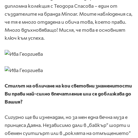
дипломна колекция с Теодора Спасова – един от
създателите на бранда Minoar. Моите наблюдения са,
че тя е много отдадена и обича това, което прави.
Много вдъхновяващо! Мисля, че това е основният
ключ към успеха.
Стилът на обличане на кои световни знаменитости
Ви прави най-силно впечатление или се доближава до
Вашия?
Сигурно ще ви изненадам, но за мен една вечна муза е
принцеса Даяна. Независимо дали в „байкър“ шорти и
обемен суитшърт или в „роклята на отмъщението“