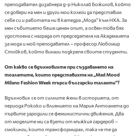
преподавател дизайнера д-р Николай Божилов, който
се довери на мен и други мои колеги да представим
себе си и работата ни в катедра „Мода“ към НХА. За
мен събитието беше ценен опит, а освен това бях
удостоена с награда от председателя на Академията
за мода и мой преподавател – професор Любомир
Стойков, който винаги подкрепя своите студенти.
От какво се вдъхновихте при създаването на
тоалетите, които представихте на „Mad Mood
Milano Fashion Week търси български таланти“?
Вдъхнових се от силните жени в историята, от
периода Рококо и влиянието на Мария Антоанета до
първите зародили се феминистични движения. Два
от моделите ми са взети от мъжкия гардероб –
смокинги, които трансформирах, така че те да