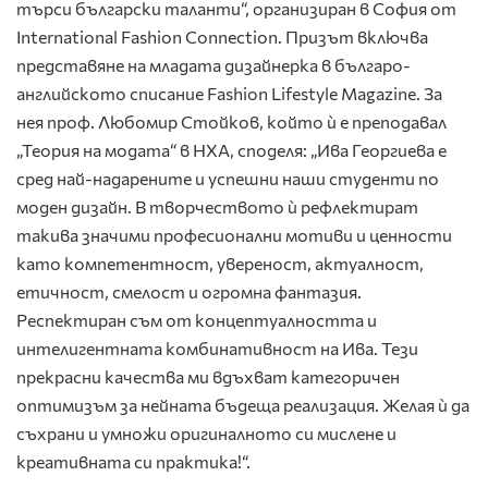
търси български таланти“, организиран в София от
International Fashion Connection. Призът включва
представяне на младата дизайнерка в българо-
английското списание Fashion Lifestyle Magazine. За
нея проф. Любомир Стойков, който ѝ е преподавал
„Теория на модата“ в НХА, споделя: „Ива Георгиева е
сред най-надарените и успешни наши студенти по
моден дизайн. В творчеството ѝ рефлектират
такива значими професионални мотиви и ценности
като компетентност, увереност, актуалност,
етичност, смелост и огромна фантазия.
Респектиран съм от концептуалността и
интелигентната комбинативност на Ива. Тези
прекрасни качества ми вдъхват категоричен
оптимизъм за нейната бъдеща реализация. Желая ѝ да
съхрани и умножи оригиналното си мислене и
креативната си практика!“.