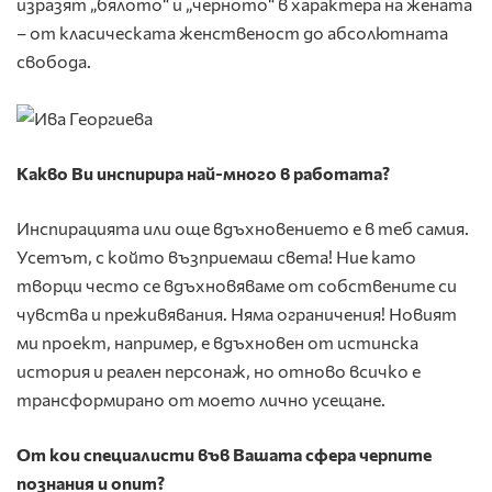
изразят „бялото“ и „черното“ в характера на жената
– от класическата женственост до абсолютната
свобода.
Какво Ви инспирира най-много в работата?
Инспирацията или още вдъхновението е в теб самия.
Усетът, с който възприемаш света! Ние като
творци често се вдъхновяваме от собствените си
чувства и преживявания. Няма ограничения! Новият
ми проект, например, е вдъхновен от истинска
история и реален персонаж, но отново всичко е
трансформирано от моето лично усещане.
От кои специалисти във Вашата сфера черпите
познания и опит?