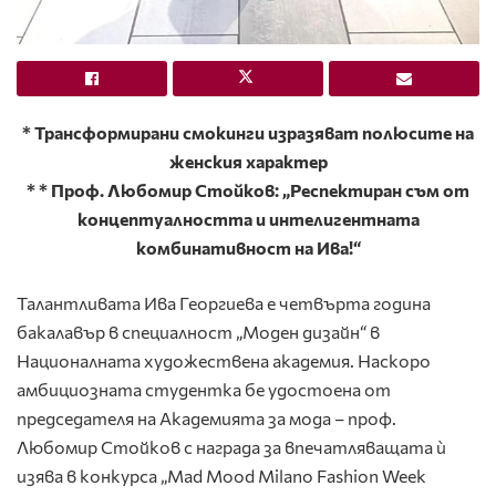
* Трансформирани смокинги изразяват полюсите на
женския характер
* * Проф. Любомир Стойков: „Респектиран съм от
концептуалността и интелигентната
комбинативност на Ива!“
Талантливата Ива Георгиева е четвърта година
бакалавър в специалност „Моден дизайн“ в
Националната художествена академия. Наскоро
амбициозната студентка бе удостоена от
председателя на Академията за мода – проф.
Любомир Стойков с награда за впечатляващата ѝ
изява в конкурса „Mad Mood Milano Fashion Week