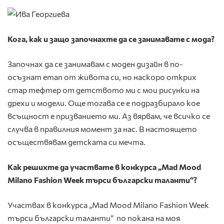
Кога, как и защо започнахте да се занимавате с мода?
Започнах да се занимавам с моден дизайн в по-
осъзнат етап от живота си, но наскоро открих
стар тефтер от детството ми с мои рисунки на
дрехи и модели. Още тогава се е подразбирало кое
всъщност е призванието ми. Аз вярвам, че всичко се
случва в правилния момент за нас. В настоящето
осъществявам детската си мечта.
Как решихте да участвате в конкурса „Mad Mood
Milano Fashion Week търси български таланти“?
Участвах в конкурса „Mad Mood Milano Fashion Week
търси български таланти“ по покана на моя