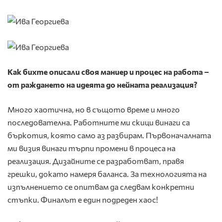
Как бихте описали своя маниер и процес на работа –
от раждането на идеята до нейната реализация?
Много хаотична, но в същото време и много
последователна. Работните ми скици винаги са
бъркотия, която само аз разбирам. Първоначалната
ми визия винаги търпи промени в процеса на
реализация. Дизайните се разработват, правя
грешки, докато намеря баланса. За технологията на
изпълнението се опитвам да следвам конкретни
стъпки. Финалът е един подреден хаос!