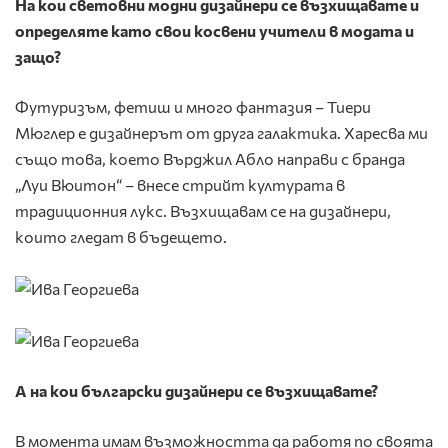
На кои световни модни дизайнери се възхищавате и
определяте като свои косвени учители в модата и
защо?
Футуризъм, фетиш и много фантазия – Тиери
Мюглер е дизайнерът от друга галактика. Харесва ми
също това, което Върджил Абло направи с бранда
„Луи Вюитон“ – внесе стрийт културата в
традиционния лукс. Възхищавам се на дизайнери,
които гледат в бъдещето.
А на кои български дизайнери се възхищавате?
В момента имам възможността да работя по своята