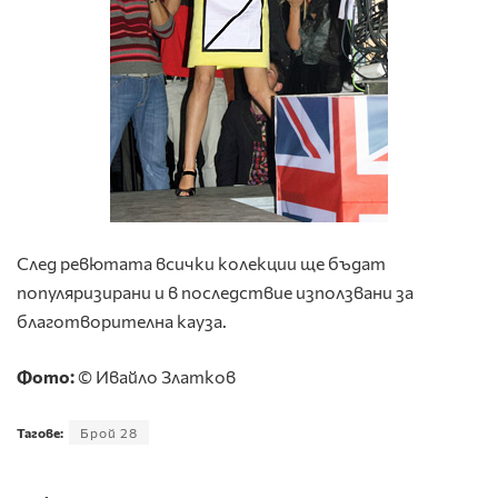
След ревютата всички колекции ще бъдат
популяризирани и в последствие използвани за
благотворителна кауза.
Фото:
© Ивайло Златков
Тагове:
Брой 28