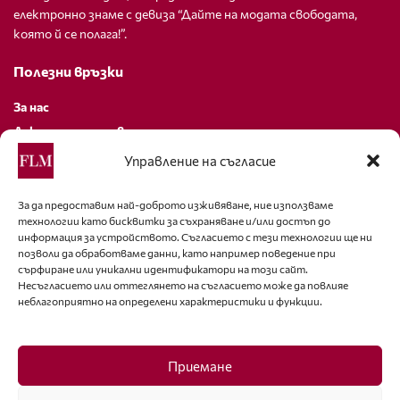
електронно знаме с девиза “Дайте на модата свободата,
която й се полага!”.
Полезни връзки
За нас
Декларация за поверителност
Политика за бисквитки
Управление на съгласие
За контакти
За да предоставим най-доброто изживяване, ние използваме
технологии като бисквитки за съхраняване и/или достъп до
editor@fashion-lifestyle.net
информация за устройството. Съгласието с тези технологии ще ни
позволи да обработваме данни, като например поведение при
+359 88 227 33 47
сърфиране или уникални идентификатори на този сайт.
Несъгласието или оттеглянето на съгласието може да повлияе
неблагоприятно на определени характеристики и функции.
Последвайте ни
Facebook
Приемане