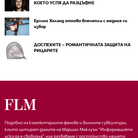
КОЕТО УСПЯ ДА РАЗЦЪФНЕ
Ерлинг Холанд отново впечатли с модния си
избор
ДОСПЕХИТЕ – РОМАНТИЧНАТА ЗАЩИТА НА
РИЦАРИТЕ
Подобно на компютърните фенове и волните субкултури,
които цитират думите на Маршал Маклуън “Информацията
иска да е свободна”, ние развяваме с достойнство нашето