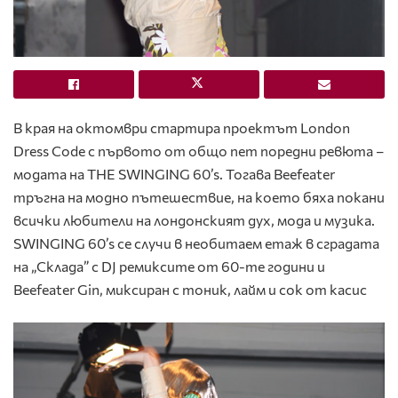
В края на октомври стартира проектът London
Dress Code с първото от общо пет поредни ревюта –
модата на THE SWINGING 60’s. Тогава Beefeater
тръгна на модно пътешествие, на което бяха покани
всички любители на лондонският дух, мода и музика.
SWINGING 60’s се случи в необитаем етаж в сградата
на „Склада” с DJ ремиксите от 60-те години и
Beefeater Gin, миксиран с тоник, лайм и сок от касис