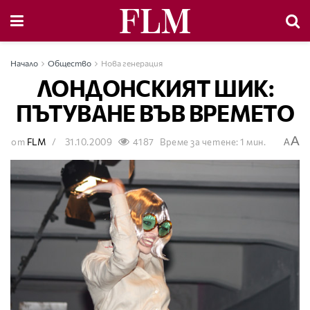
Начало
Общество
Нова генерация
ЛОНДОНСКИЯТ ШИК:
ПЪТУВАНЕ ВЪВ ВРЕМЕТО
A
от
FLM
31.10.2009
4187
Време за четене: 1 мин.
A