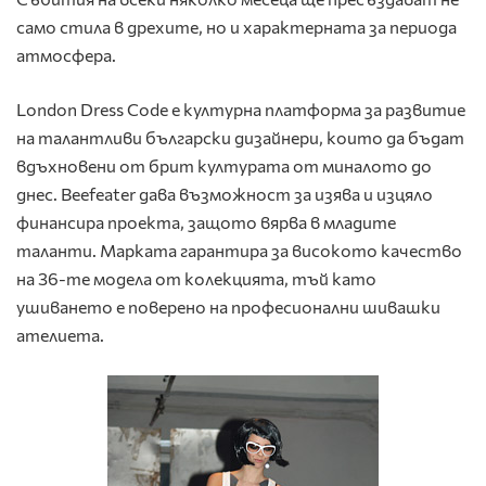
само стила в дрехите, но и характерната за периода
атмосфера.
London Dress Code е културна платформа за развитие
на талантливи български дизайнери, които да бъдат
вдъхновени от брит културата от миналото до
днес. Beefeater дава възможност за изява и изцяло
финансира проекта, защото вярва в младите
таланти. Марката гарантира за високото качество
на 36-те модела от колекцията, тъй като
ушиването е поверено на професионални шивашки
ателиета.