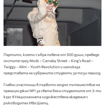
Партито, което събра повече от 500 души, преведе
гостите през Mods – Carnaby Street – King’s Road –
Twiggy – Mini – Youth Revolution и импоказа
представата на избраните студенти за този период.
Главни участници в първото модно пътешествие на
премиум джин №1 за света бяха студентите от 3-ти
курс в Националната художествена академия с
ръководител Ива Шатц.