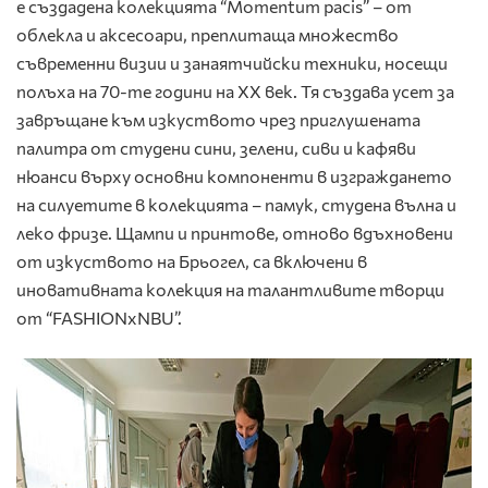
е създадена колекцията “Momentum pacis” – от
облекла и аксесоари, преплитаща множество
съвременни визии и занаятчийски техники, носещи
полъха на 70-те години на ХХ век. Тя създава усет за
завръщане към изкуството чрез приглушената
палитра от студени сини, зелени, сиви и кафяви
нюанси върху основни компоненти в изграждането
на силуетите в колекцията – памук, студена вълна и
леко фризе. Щампи и принтове, отново вдъхновени
от изкуството на Брьогел, са включени в
иновативната колекция на талантливите творци
от “FASHIONxNBU”.