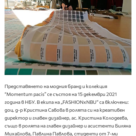
Представянето на модния бранд и колекция
“Momentum pacis” се състоя на 15 декември 2021
година в НБУ. В екипа на „FASHIONxNBU“ са включени:
доц. д-р Кристина Савова в ролята си на креативен
директор и главен дизайнер, ас. Кристина Колодеева,
също в ролята на главен дизайнер и асистенти Биляна
Михайлова, Павлина Павлова, студенти от 7-ми