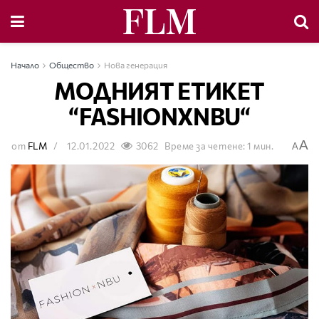
Начало
Общество
Нова генерация
МОДНИЯТ ЕТИКЕТ
“FASHIONXNBU“
A
от
FLM
12.01.2022
3062
Време за четене: 1 мин.
A