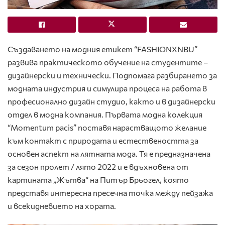
Създаването на модния етикет “FASHIONXNBU”
развива практическото обучение на студентите –
дизайнерски и технически. Подпомага разбирането за
модната индустрия и симулира процеса на работа в
професионално дизайн студио, както и в дизайнерски
отдел в модна компания. Първата модна колекция
“Momentum pacis” поставя нарастващото желание
към контакт с природата и естествеността за
основен аспект на лятната мода. Тя е предназначена
за сезон пролет / лято 2022 и е вдъхновена от
картината „Жътва“ на Питър Брьогел, която
представя интересна пресечна точка между пейзажа
и всекидневието на хората.