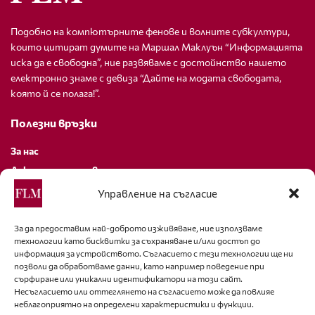
Подобно на компютърните фенове и волните субкултури,
които цитират думите на Маршал Маклуън “Информацията
иска да е свободна”, ние развяваме с достойнство нашето
електронно знаме с девиза “Дайте на модата свободата,
която й се полага!”.
Полезни връзки
За нас
Декларация за поверителност
Политика за бисквитки
Управление на съгласие
За контакти
За да предоставим най-доброто изживяване, ние използваме
технологии като бисквитки за съхраняване и/или достъп до
editor@fashion-lifestyle.net
информация за устройството. Съгласието с тези технологии ще ни
позволи да обработваме данни, като например поведение при
+359 88 227 33 47
сърфиране или уникални идентификатори на този сайт.
Несъгласието или оттеглянето на съгласието може да повлияе
неблагоприятно на определени характеристики и функции.
Последвайте ни