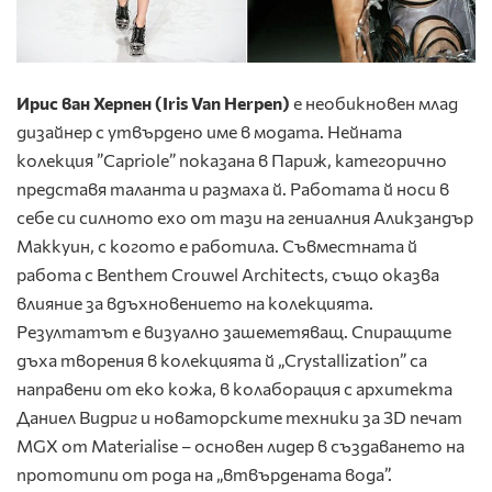
Ирис ван Херпен (
Iris
Van
Herpen
)
е необикновен млад
дизайнер с утвърдено име в модата. Нейната
колекция ”Capriole” показана в Париж, категорично
представя таланта и размаха й. Работата й носи в
себе си силното ехо от тази на гениалния Аликзандър
Маккуин, с когото е работила. Съвместната й
работа с Benthem Crouwel Architects, също оказва
влияние за вдъхновението на колекцията.
Резултатът е визуално зашеметяващ. Спиращите
дъха творения в колекцията й „Crystallization” са
направени от еко кожа, в колаборация с архитекта
Даниел Видриг и новаторските техники за 3D печат
MGX от Materialise – основен лидер в създаването на
прототипи от рода на „втвърдената вода”.