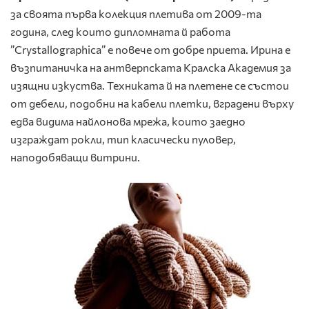
за своята първа колекция плетива от 2009-та
година, след които дипломната й работа
”Crystallographica” е повече от добре приета. Ирина е
възпитаничка на антверпската Кралска Академия за
изящни изкуства. Техниката й на плетене се състои
от дебели, подобни на кабели плетки, вградени върху
едва видима найлонова мрежа, които заедно
изграждат рокли, тип класически пуловер,
наподобяващи витрини.