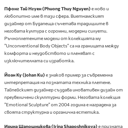
Пфонг Тай Нгуен (
Phuong
Thuy
Nguyen
)
е ново и
любопитно име в тази сфера. Виетнамският
дизайнер от Будапеща съчетава традициите в
неговата култура с огромни, модерни силуети.
Ръчноплетените модели от колекцията му
”Unconventional Body Objects” са на границата между
комфорта и неудобството и пленяват с
изключителната си изработка.
Йоан Ку (
Johan
Ku
)
е знаков пример за съвременна
интерпретация на познатата техника плетене.
Тайпейският дизайнер създава иновативен дизайн от
преувеличени скулптурни форми. Неговата колекция
”Emotional Sculpture” от 2004 година е наградена за
своята структурна и органична естетика.
Ирина Шапошникова (
Irina
Shaposhnikova
)
е призната