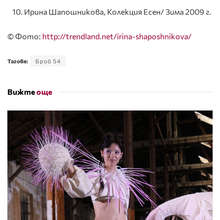
Ирина Шапошникова, Колекция Есен/ Зима 2009 г.
© Фото:
http://trendland.net/irina-shaposhnikova/
Тагове:
Брой 54
Вижте
още