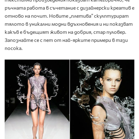
ръчната работа в съчетание с дизайнерски креатив е
отново на почит. Новите „плетива” скулптурират
тялото в уникални модни вдъхновения и ни показват
какъв е бъдещият живот на добрия, стар пуловер.
Запознайте се с пет от най-ярките примери в тази
посока.