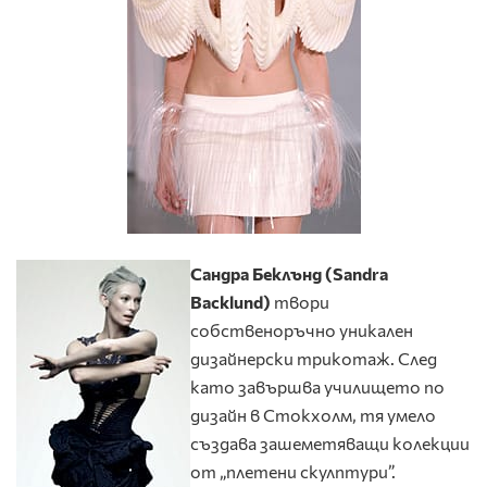
Сандра Беклънд (
Sandra
Backlund
)
твори
собственоръчно уникален
дизайнерски трикотаж. След
като завършва училището по
дизайн в Стокхолм, тя умело
създава зашеметяващи колекции
от „плетени скулптури”.