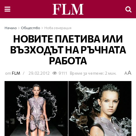
Начало
Общество
Нова генерация
НОВИТЕ ПЛЕТИВА ИЛИ
ВЪЗХОДЪТ НА РЪЧНАТА
РАБОТА
A
от
FLM
29.02.2012
9111
Време за четене: 2 мин.
A