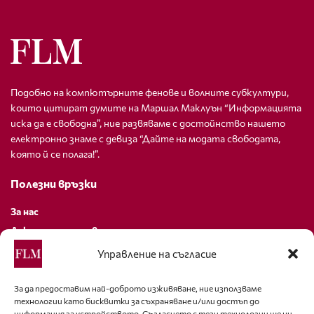
Подобно на компютърните фенове и волните субкултури,
които цитират думите на Маршал Маклуън “Информацията
иска да е свободна”, ние развяваме с достойнство нашето
електронно знаме с девиза “Дайте на модата свободата,
която й се полага!”.
Полезни връзки
За нас
Декларация за поверителност
Политика за бисквитки
Управление на съгласие
За контакти
За да предоставим най-доброто изживяване, ние използваме
технологии като бисквитки за съхраняване и/или достъп до
editor@fashion-lifestyle.net
информация за устройството. Съгласието с тези технологии ще ни