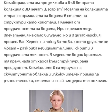
Колаборацията им продължава и във втората
колекция с 3D печат „Escapism”. Идеята на колекцията
е трансформацията на водата в статични
структури като кристали. Пленена от
прозрачността на водата, Ирис пренася тези
впечатления не само визуално, но и в дизайнерския
процес. Ван Херпен ни показва това, което другите не
могат – разкрива невидимите линии, скрити в
прозрачната течност. В ледените водни кристали
тя преминава от хаоса към структурирана
прецизност. Колекциите й са триумф на
скулптурните облекла и изключителен пример за
ръчни техники, съчетани с най- модерна технология.