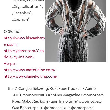
„Crystallization ” ,
„Escapism”и
„Capriole”
© Фото:
http://www.irisvanherp
en.com
http://yatzer.com/Cap
riole-by-Iris-Van-
Herpen
http://www.materialise.com/
http://www.danielwidrig.com/
– 7. Сандра Беклънд, Колекция Пролет/ Лято
2010, фотосесия в Another Magazine с фотограф
Крег Макдийн, колекция „In no time” с фотограф
Ола Бергенгрен и фотосесия на фотографа