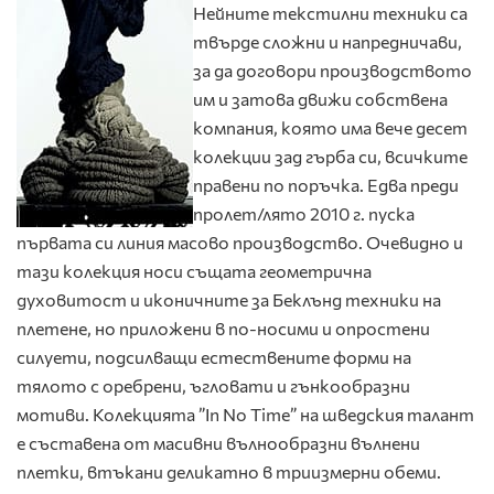
Нейните текстилни техники са
твърде сложни и напредничави,
за да договори производството
им и затова движи собствена
компания, която има вече десет
колекции зад гърба си, всичките
правени по поръчка. Едва преди
пролет/лято 2010 г. пуска
първата си линия масово производство. Oчевидно и
тази колекция носи същата геометрична
духовитост и иконичните за Беклънд техники на
плетене, но приложени в по-носими и опростени
силуети, подсилващи естествените форми на
тялото с оребрени, ъгловати и гънкообразни
мотиви. Колекцията ”In No Time” на шведския талант
е съставена от масивни вълнообразни вълнени
плетки, втъкани деликатно в триизмерни обеми.