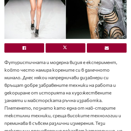
Футуристичната и модерна визия е експеримент,
който често намира корените си в далечното
минало. Днес някои напредничави дизайнери си
връщат добре забравените техники на работа и
декориране от историята на художествените
занаяти и майсторската ръчна изработка.
Плетенето, познато като една от най-старите
текстилни техники, среща високите технологии и
преминава в съвсем различни измерения. Тези
текстилни произведения показват категорично, че