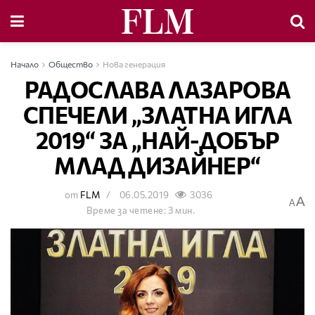
Начало
Общество
Нова генерация
РАДОСЛАВА ЛАЗАРОВА
СПЕЧЕЛИ „ЗЛАТНА ИГЛА
2019“ ЗА „НАЙ-ДОБЪР
МЛАД ДИЗАЙНЕР“
от
FLM
06.05.2019
3036
A
A
Време за четене: 3 мин.