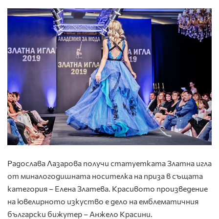
Радослава Лазарова получи статуетката Златна игла
от миналогодишната носителка на приза в същата
категория – Елена Златева. Красивото произведение
на ювелирното изкуство е дело на емблематичния
български бижутер – Анжело Красини.