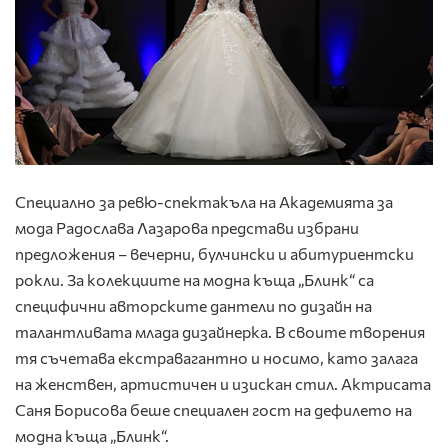
Специално за ревю-спектакъла на Академията за
мода Радослава Лазарова представи избрани
предложения – вечерни, булчински и абитуриентски
рокли. За колекциите на модна къща „Блинк“ са
специфични авторските дантели по дизайн на
талантливата млада дизайнерка. В своите творения
тя съчетава екстравагантно и носимо, като залага
на женствен, артистичен и изискан стил. Актрисата
Саня Борисова беше специален гост на дефилето на
модна къща „Блинк“.