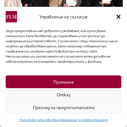
Управление на съгласие
За да предоставим най-доброто изживяване, ние използваме
технологии като бисквитки за съхраняване и/или достъп до
информация за устройството. Съгласието с тези технологии ще ни
НОВА ГЕНЕРАЦИЯ
позволи да обработваме данни, като например поведение при
сърфиране или уникални идентификатори на този сайт.
Впечатляващо представяне на студентите от
Несъгласието или оттеглянето на съгласието може да повлияе
НХА на „БГ модна икона 2026“
неблагоприятно на определени характеристики и функции.
Приемане
Отказ
Преглед на предпочитанията
Политика за бисквитки
Декларация за поверителност