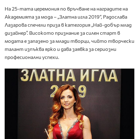
На 25-тата церемония по връчване на наградите на
Академията за мода – „Златна игла 2019“, Радослава
Лазарова спечели приза в категория „Най-добър млад
дизайнер”. Високото признание за силен старт в
модата е запазено за млади творци, чийто творчески
талант изпъква ярко и дава заявка за сериозни
професионални успехи.