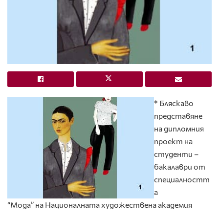
* Бляскаво
представяне
на дипломния
проект на
студенти –
бакалаври от
специалностт
а
“Мода” на Националната художествена академия