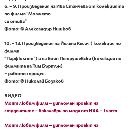
6. – 9. Произведения на Ива Станчева от колекцията
по филма “Момчето
си отива”
Фото: © Александър Нишков
10. – 13. Произведения на Йелена Кесич ( колекция по
филма
“Парфюмът”) и на Боян Петрушевски (колекция по
филмите на Тим Бъртън)
– работен процес.
Фото: © Николай Бозаков
ВИДЕО
Моят любим филм – дипломен проект на
студентите – бакалаври по мода от НХА – І част
Моят любим филм – дипломен проект на