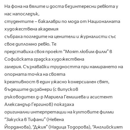
На фона на вялите и доста безинтересни ревюта у
нас напоследък,
студентите – бакалаври по мода от Националната
художествена академия
събраха погледите на ценители и журналисти със
свое дипломно ревю. Те
представиха своя проект “Моят любим филм” в
Софийската градска художествена
галерия. Съзнавайки трудността при намирането на
опорната точка на своята
креативност в един ужасно комерсиален свят,
бъдещите дизайнери (с випусков
ръководител д-р Мариела Гемишева и асистент
Александър Гергинов) показаха
оригинални интерпретации на култовите филми
“Закуска в Тифани” (Невена
Йорданова), “Джия” (Надица Тодорова), “Английският