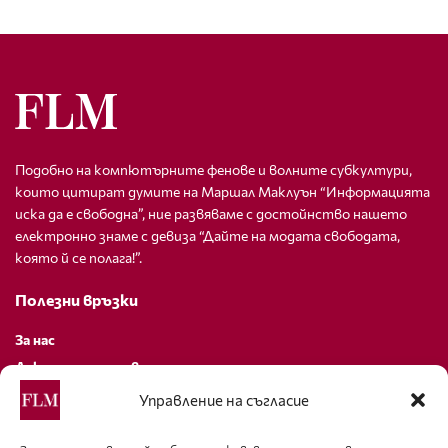
Подобно на компютърните фенове и волните субкултури,
които цитират думите на Маршал Маклуън “Информацията
иска да е свободна”, ние развяваме с достойнство нашето
електронно знаме с девиза “Дайте на модата свободата,
която й се полага!”.
Полезни връзки
За нас
Декларация за поверителност
Политика за бисквитки
Управление на съгласие
За контакти