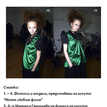
Снимки:
1. – 4. Фотоси и модели, представени на шоуто
“Моят любим филм”
5. Д-р Мариела Гемишева на финала на шоуто