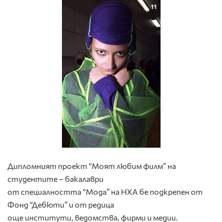
Дипломният проект “Моят любим филм” на
студентите – бакалаври
от специалността “Мода” на НХА бе подкрепен от
Фонд “Дебюти” и от редица
още институти, ведомства, фирми и медии.