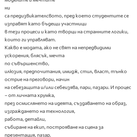
ни
са предизвикателсвото, пред което студентите се
изправят като бъдещи участници
в тези процеси и като творци на странните логики,
които ги управляват.
Какво е модата, ако не свят на непредвидими
ускорения, блясък, мечта
по съвършенство,
илюзия, предпочитания, имидж, стил, власт, тънко
острие на преговори, начин
на себезащита и/или себеизява, пари, пазари. И процес
– от личната хрумка,
през осмислянето на идеята, създаването на образ,
изграждането на технология,
работа, детайли,
събиране на екип, построяване на сцена за
презентация, пазар.