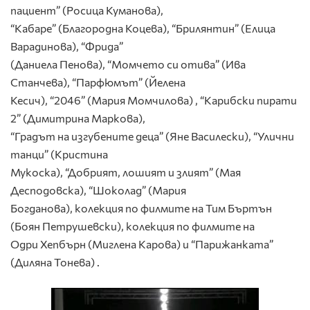
пациент” (Росица Куманова),
“Кабаре” (Благородна Коцева), “Брилянтин” (Елица
Варадинова), “Фрида”
(Даниела Пенова), “Момчето си отива” (Ива
Станчева), “Парфюмът” (Йелена
Кесич), “2046” (Мария Момчилова) , “Карибски пирати
2” (Димитрина Маркова),
“Градът на изгубените деца” (Яне Василески), “Улични
танци” (Кристина
Мукоска), “Добрият, лошият и злият” (Мая
Десподовска), “Шоколад” (Мария
Богданова), колекция по филмите на Тим Бъртън
(Боян Петрушевски), колекция по филмите на
Одри Хепбърн (Миглена Карова) и “Парижанката”
(Диляна Тонева) .