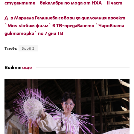
студентите – бакалаври по мода от НХА – ІІ част
Д-р Мариела Гемишева говори за дипломния проект
`Моя любим филм` в ТВ-предаването `Чаровната
диктаторка` по 7 дни ТВ
Тагове:
Брой 2
Вижте
още