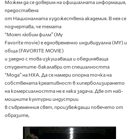
Можем да се доверим на официалната информация,
предоставена
от Националната художествена академия. В нея се
подчертава, че темата
“Моят любим филм” (My
Favorite movie) е едновременно индивидуална (MY) и
обща (FAVORITE MOVIE)
и заедно с това изкушаваща и обединяваща
студентите-бакалаври от специалността
“Мода” на НХА. Да се намери опорна точка на
собствената креативност в хиперболизирането
на комерсиалността не е лека задача. Две от най-
мощните културни индустрии
в съвременния свят, произвеждащи повечето от
образите,