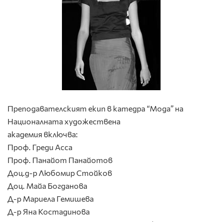
Преподавателският екип в катедра “Мода” на
Националната художествена
академия включва:
Проф. Греди Асса
Проф. Панайот Панайотов
Доц.д-р Любомир Стойков
Доц. Майа Богданова
Д-р Мариела Гемишева
Д-р Яна Костадинова