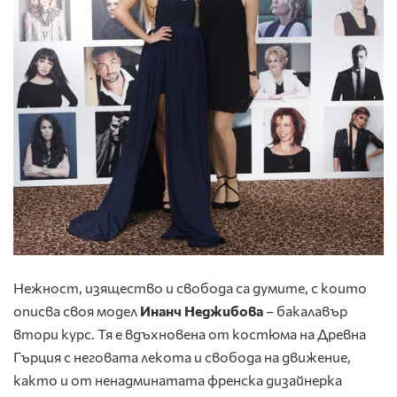
Нежност, изящество и свобода са думите, с които
описва своя модел
Инанч Неджибова
– бакалавър
втори курс. Тя е вдъхновена от костюма на Древна
Гърция с неговата лекота и свобода на движение,
както и от ненадминатата френска дизайнерка