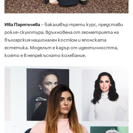
Ива Партъчева
– бакалавър трети курс, представи
рокля-скулптура, вдъхновена от геометрията на
българския национален костюм и японската
естетика. Моделът е кадър от идентичността,
която е в непрекъснато колебание.