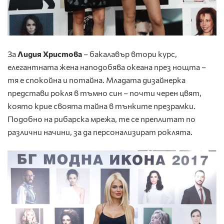
За
Лидия Христова
– бакалавър втори курс,
елегантната жена наподобява океана през нощта –
тя е спокойна и потайна. Младата дизайнерка
представи рокля в тъмно син – почти черен цвят,
която крие своята тайна в тънките презрамки.
Подобно на рибарска мрежа, те се преплитат по
различни начини, за да персонализират роклята.