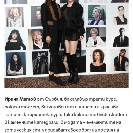
Ирина Матов
от Сърбия, бакалавър трети курс,
показа тоалет, вдъхновен от пищната и красива
готическа архитектура. Така както тя влива живот
в каменните катедрали, в модата – елементите на
готическия стил придават своеобразна поезия на