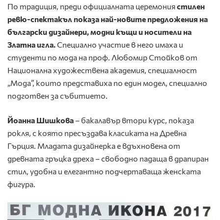
По традиция, преди официалната церемония
стилен
ревю-спектакъл показа най-новите предложения на
български дизайнери, модни къщи и носители на
Златна игла.
Специално участие в него имаха и
студенти по мода на проф. Любомир Стойков от
Национална художествена академия, специалност
„Мода”, които представиха по един модел, специално
подготвен за събитието.
Йоанна Шишкова
– бакалавър втори курс, показа
рокля, с която пресъздава класиката на Древна
Гърция. Младата дизайнерка е вдъхновена от
древната гръцка дреха – свободно падаща в драпиран
стил, удобна и елегантно подчертаваща женската
фигура.