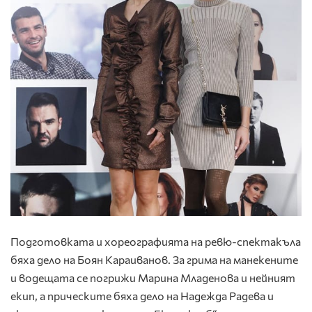
Подготовката и хореографията на ревю-спектакъла
бяха дело на Боян Караиванов. За грима на манекените
и водещата се погрижи Марина Младенова и нейният
екип, а прическите бяха дело на Надежда Радева и