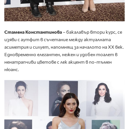
Стамена Константинова
– бакалавър втори курс, се
изяви с аутфит в съчетание между актуалната
асиметрия и силует, напомнящ за началото на XX век.
Едновременно елегантен, нежен и удобен тоалет в
ненатрапчиви цветове с лек акцент в по-тъмен
нюанс.