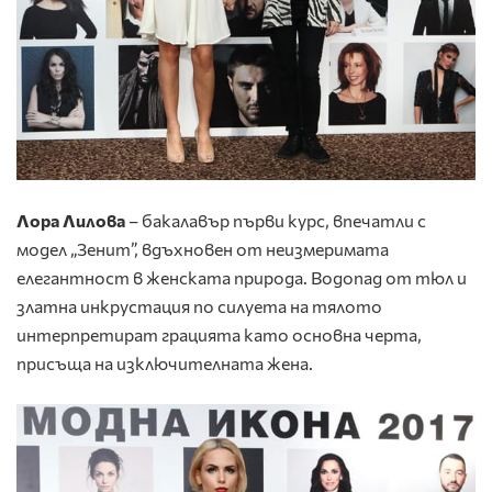
Лора Лилова
– бакалавър първи курс, впечатли с
модел „Зенит”, вдъхновен от неизмеримата
елегантност в женската природа. Водопад от тюл и
златна инкрустация по силуета на тялото
интерпретират грацията като основна черта,
присъща на изключителната жена.