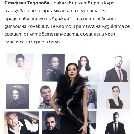
Стефани Тодорова
– бакалавър четвърти курс,
изразява себе си чрез музиката и модата. Тя
представи тоалет „Адажио” – част от нейната
дипломна колекция. Темпото и ритъма на музиката се
срещат с платовете на модата, съединени чрез
класическо черно и бяло.