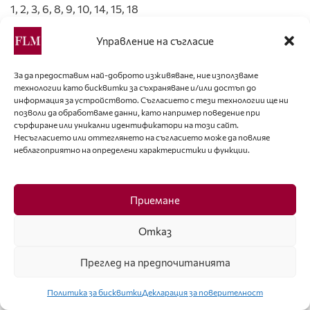
1, 2, 3, 6, 8, 9, 10, 14, 15, 18
Фото: Иван Коловос / Академия за мода:
Управление на съгласие
4, 5, 7, 11, 12, 13, 16, 17, 19 и 20
За да предоставим най-доброто изживяване, ние използваме
Тагове:
Брой 92
технологии като бисквитки за съхраняване и/или достъп до
информация за устройството. Съгласието с тези технологии ще ни
позволи да обработваме данни, като например поведение при
Вижте
още
сърфиране или уникални идентификатори на този сайт.
Несъгласието или оттеглянето на съгласието може да повлияе
неблагоприятно на определени характеристики и функции.
Приемане
Отказ
Преглед на предпочитанията
Политика за бисквитки
Декларация за поверителност