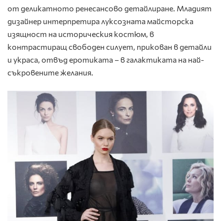
от деликатното ренесансово детайлиране. Младият
дизайнер интерпретира луксозната майсторска
изящност на историческия костюм, в
контрастиращ свободен силует, прикован в детайли
и украса, отвъд еротиката – в галактиката на най-
съкровените желания.