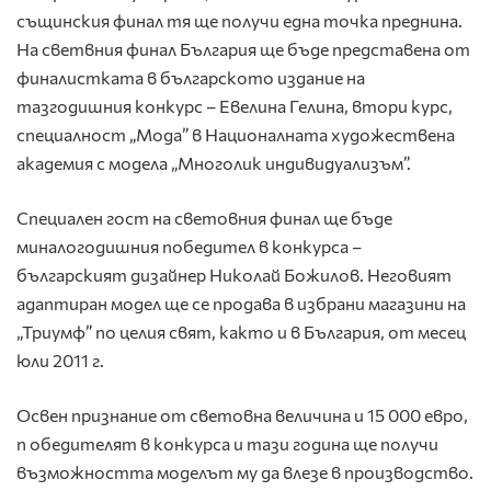
същинския финал тя ще получи една точка преднина.
На светвния финал България ще бъде представена от
финалистката в българското издание на
тазгодишния конкурс – Евелина Гелина, втори курс,
специалност „Мода” в Националната художествена
академия с модела „Многолик индивидуализъм”.
Специален гост на световния финал ще бъде
миналогодишния победител в конкурса –
българският дизайнер Николай Божилов. Неговият
адаптиран модел ще се продава в избрани магазини на
„Триумф” по целия свят, както и в България, от месец
юли 2011 г.
Освен признание от световна величина и 15 000 евро,
п обедителят в конкурса и тази година ще получи
възможността моделът му да влезе в производство.