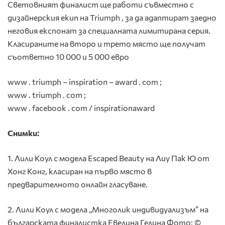
Световният финалист ще работи съвместно с
дизайнерския екип на Triumph , за да адаптират заедно
неговия експонат за специалната лимитирана серия.
Класираните на второ и трето място ще получат
съответно 10 000 и 5 000 евро
www . triumph – inspiration – award . com ;
www . triumph . com ;
www . facebook . com / inspirationaward
Снимки:
1. Лили Коул с модела Escaped Beauty на Лиу Пак Ю от
Хонг Конг, класиран на първо място в
предварителното онлайн гласуване.
2. Лили Коул с модела „Многолик индивидуализъм” на
българската финалистка Евелина Гелина Фото: ©