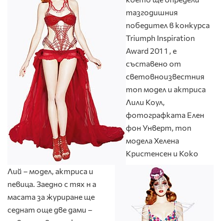
тазгодишния
победител в конкурса
Triumph Inspiration
Award 201 1 , е
съставено от
световноизвестния
топ модел и актриса
Лили Коул,
фотографката Елен
фон Унверт, топ
модела Хелена
Кристенсен и Коко
Лий – модел, актриса и
певица. Заедно с тях н а
масата за журиране ще
седнат още две дами –