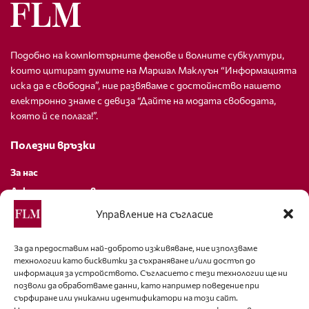
Подобно на компютърните фенове и волните субкултури,
които цитират думите на Маршал Маклуън “Информацията
иска да е свободна”, ние развяваме с достойнство нашето
електронно знаме с девиза “Дайте на модата свободата,
която й се полага!”.
Полезни връзки
За нас
Декларация за поверителност
Политика за бисквитки
Управление на съгласие
За контакти
За да предоставим най-доброто изживяване, ние използваме
технологии като бисквитки за съхраняване и/или достъп до
editor@fashion-lifestyle.net
информация за устройството. Съгласието с тези технологии ще ни
позволи да обработваме данни, като например поведение при
+359 88 227 33 47
сърфиране или уникални идентификатори на този сайт.