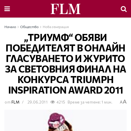
Начало
Общество
Нова генерация
„ТРИУМФ“ ОБЯВИ
ПОБЕДИТЕЛЯТ В ОНЛАЙН
ГЛАСУВАНЕТО И ЖУРИТО
ЗА СВЕТОВНИЯ ФИНАЛ НА
КОНКУРСА TRIUMPH
INSPIRATION AWARD 2011
A
от
FLM
29.06.2011
4215
Време за четене: 1 мин.
A