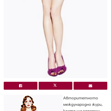
Авторитетното
международно жури,
което ще определи