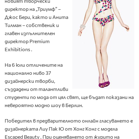
новият творчески
директор на „Триумф” –
Джос Бери, както и Анита
Тилман – собственик и
главен изпълнителен
директор Premium
Exhibitions .
На 6 юли отличените на
национално ниво 37
дизайнерски творби,
създадени от талантливи
студенти по мода от цял свят, ще бъдат показани на
невероятно модно шоу в Берлин.
Победител в предварителното онлайн гласуването е
дизайнерката Лиу Пак Ю от Хонг Конг с модела
Escaped Beauty . При оценяването от журито на