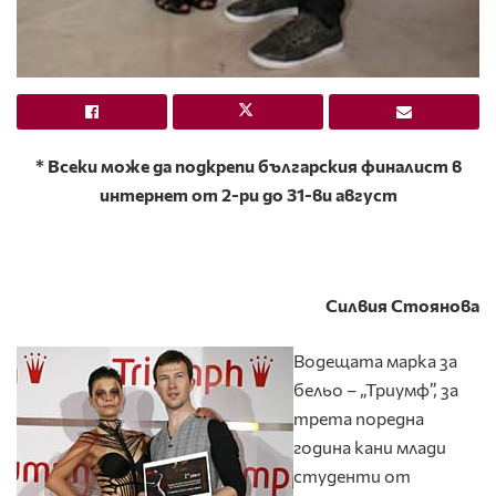
*
Всеки може да подкрепи българския финалист в
интернет от
2-ри
до
31-ви август
Силвия Стоянова
Водещата марка за
бельо – „Триумф”, за
трета поредна
година кани млади
студенти от