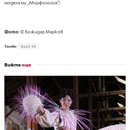
модела му „Морфология”;
Фото:
© Божидар Марков
Тагове:
Брой 36
Вижте
още