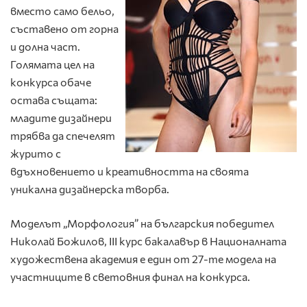
вместо само бельо,
съставено от горна
и долна част.
Голямата цел на
конкурса обаче
остава същата:
младите дизайнери
трябва да спечелят
журито с
вдъхновението и креативността на своята
уникална дизайнерска творба.
Моделът „Морфология” на българския победител
Николай Божилов, III курс бакалавър в Националната
художествена академия е един от 27-те модела на
участниците в световния финал на конкурса.