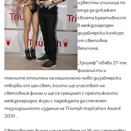
известни училища по
мода да докажат
своята креативност
в международен
дизайнерски конкурс
от световна
величина.
„Триумф” обяви 27-те
финалисти и
техните отличени на национално ниво дизайнерски
творби от цял свят, които ще участват на
световния финал и ще се срещнат с престижното
международно жури с надеждата да спечелят
тазгодишното издание на Triumph Inspiration Award
2010 .
Световният финал ще се проведе на 16-ти септември