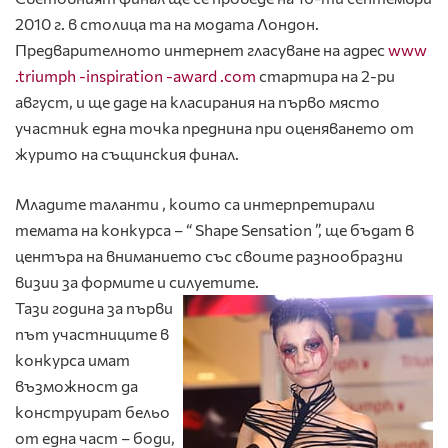
2010 г. в столица та на модата Лондон.
Предварителното интернет гласуване на адрес
www
.triumph -inspiration -award .com
стартира на 2-ри
август, и ще даде на класирания на първо място
участник една точка преднина при оценяването от
журито на същинския финал.
Младите таланти , които са интерпретирали
темата на конкурса – “ Shape Sensation ”, ще бъдат в
центъра на вниманието със своите разнообразни
визии за формите и силуетите.
Тази година за първи
път участниците в
конкурса имат
възможност да
конструират бельо
от една част – боди,