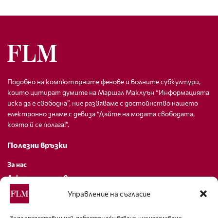
Подобно на компютърните фенове и волните субкултури,
които цитират думите на Маршал Маклуън “Информацията
иска да е свободна”, ние развяваме с достойнство нашето
електронно знаме с девиза “Дайте на модата свободата,
която й се полага!”.
Полезни връзки
За нас
Декларация за поверителност
Политика за бисквитки
Управление на съгласие
За контакти
За да предоставим най-доброто изживяване, ние използваме