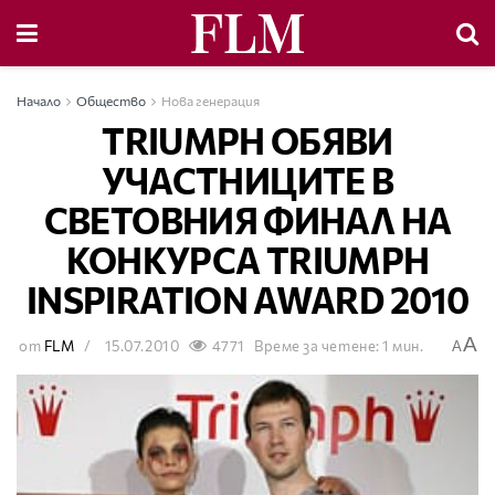
Начало
Общество
Нова генерация
TRIUMPH ОБЯВИ
УЧАСТНИЦИТЕ В
СВЕТОВНИЯ ФИНАЛ НА
КОНКУРСА TRIUMPH
INSPIRATION AWARD 2010
A
от
FLM
15.07.2010
4771
Време за четене: 1 мин.
A