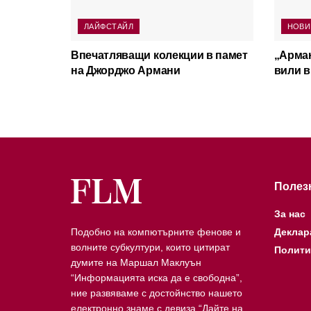
ЛАЙФСТАЙЛ
НОВИ
Впечатляващи колекции в памет
„Арман
на Джорджо Армани
вили 
Полез
За нас
Подобно на компютърните фенове и
Деклар
волните субкултури, които цитират
Полити
думите на Маршал Маклуън
“Информацията иска да е свободна”,
ние развяваме с достойнство нашето
електронно знаме с девиза “Дайте на