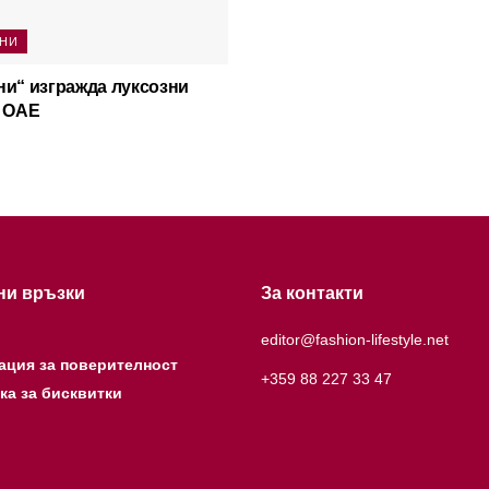
НИ
и“ изгражда луксозни
в ОАЕ
ни връзки
За контакти
editor@fashion-lifestyle.net
ация за поверителност
+359 88 227 33 47
ка за бисквитки