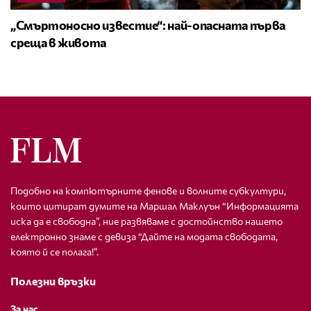
„Смъртоносно известие“: най-опасната първа
среща в живота
Подобно на компютърните фенове и волните субкултури,
които цитират думите на Маршал Маклуън “Информацията
иска да е свободна”, ние развяваме с достойнство нашето
електронно знаме с девиза “Дайте на модата свободата,
която й се полага!”.
Полезни връзки
За нас