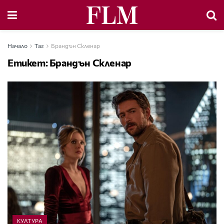
Начало
Таг
Брандън Скленар
Етикет:
Брандън Скленар
КУЛТУРА