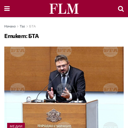
Начало
Таг
БТА
Етикет:
БТА
МЕДИИ