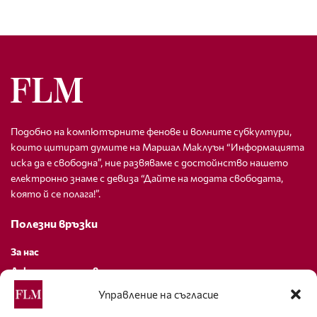
Подобно на компютърните фенове и волните субкултури,
които цитират думите на Маршал Маклуън “Информацията
иска да е свободна”, ние развяваме с достойнство нашето
електронно знаме с девиза “Дайте на модата свободата,
която й се полага!”.
Полезни връзки
За нас
Декларация за поверителност
Политика за бисквитки
Управление на съгласие