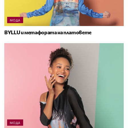
МОДА
BYLLU и метафората на платовете
МОДА