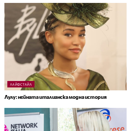
ЛАЙФСТАЙЛ
Лулу: нейната италианска модна история