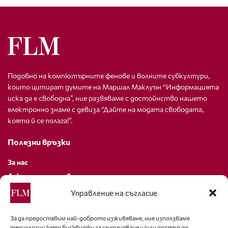
Подобно на компютърните фенове и волните субкултури,
които цитират думите на Маршал Маклуън “Информацията
иска да е свободна”, ние развяваме с достойнство нашето
електронно знаме с девиза “Дайте на модата свободата,
която й се полага!”.
Полезни връзки
За нас
Декларация за поверителност
Политика за бисквитки
Управление на съгласие
За контакти
За да предоставим най-доброто изживяване, ние използваме
технологии като бисквитки за съхраняване и/или достъп до