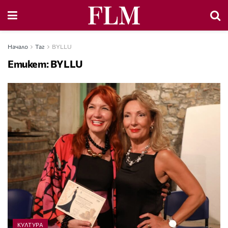
Начало
Таг
BYLLU
Етикет:
BYLLU
КУЛТУРА