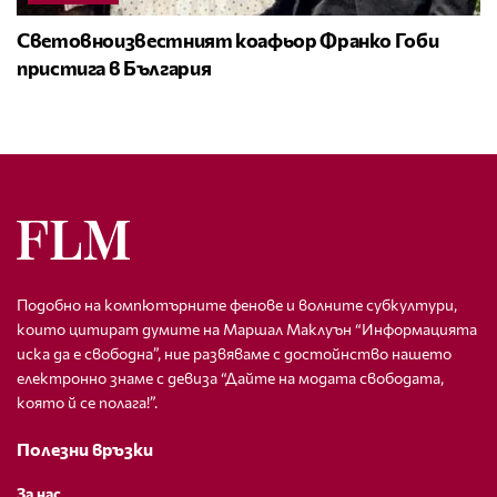
Световноизвестният коафьор Франко Гоби
пристига в България
Подобно на компютърните фенове и волните субкултури,
които цитират думите на Маршал Маклуън “Информацията
иска да е свободна”, ние развяваме с достойнство нашето
електронно знаме с девиза “Дайте на модата свободата,
която й се полага!”.
Полезни връзки
За нас