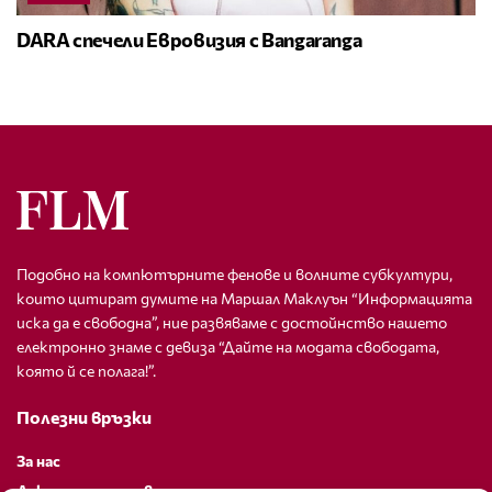
DARA спечели Евровизия с Bangaranga
Подобно на компютърните фенове и волните субкултури,
които цитират думите на Маршал Маклуън “Информацията
иска да е свободна”, ние развяваме с достойнство нашето
електронно знаме с девиза “Дайте на модата свободата,
която й се полага!”.
Полезни връзки
За нас
Декларация за поверителност