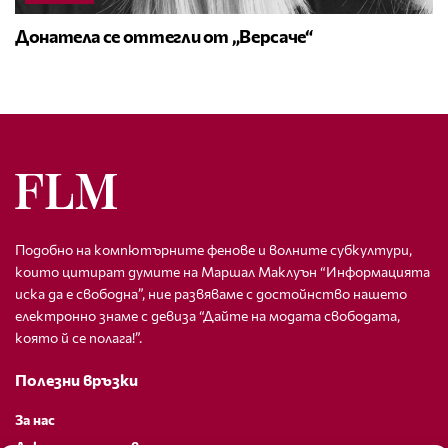
Донатела се оттегли от „Версаче“
Подобно на компютърните фенове и волните субкултури,
които цитират думите на Маршал Маклуън “Информацията
иска да е свободна”, ние развяваме с достойнство нашето
електронно знаме с девиза “Дайте на модата свободата,
която й се полага!”.
Полезни връзки
За нас
Декларация за поверителност