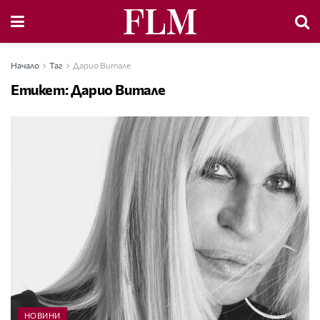
Начало
Таг
Дарио Витале
Етикет:
Дарио Витале
НОВИНИ