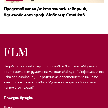
Представяне на Докторантски сборник,
вдъхновен от проф. Любомир Стойков
Подобно на компютърните фенове и волните субкултури,
които цитират думите на Маршал Маклуън “Информацията
иска да е свободна”, ние развяваме с достойнство нашето
електронно знаме с девиза “Дайте на модата свободата,
която й се полага!”.
Полезни връзки
За нас