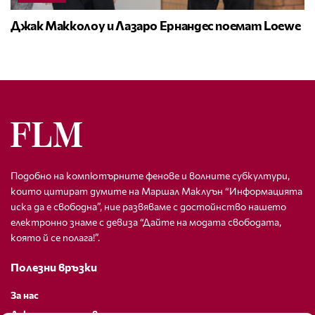
Джак Макколоу и Лазаро Ернандес поемат Loewe
Подобно на компютърните фенове и волните субкултури,
които цитират думите на Маршал Маклуън “Информацията
иска да е свободна”, ние развяваме с достойнство нашето
електронно знаме с девиза “Дайте на модата свободата,
която й се полага!”.
Полезни връзки
За нас
Декларация за поверителност