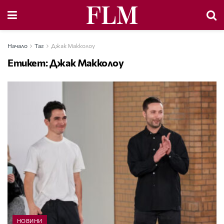
Начало
Таг
Джак Макколоу
Етикет:
Джак Макколоу
НОВИНИ