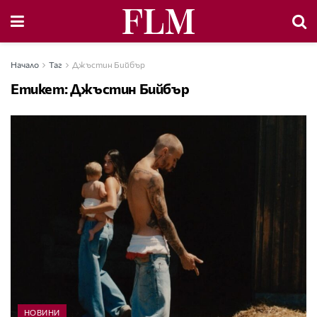
Начало
Таг
Джъстин Бийбър
Етикет:
Джъстин Бийбър
НОВИНИ