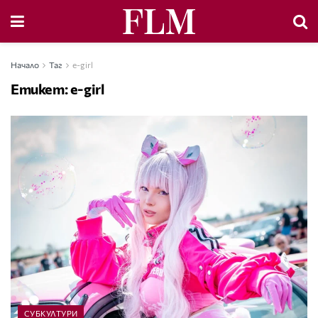
Начало
Таг
e-girl
Етикет:
e-girl
СУБКУЛТУРИ