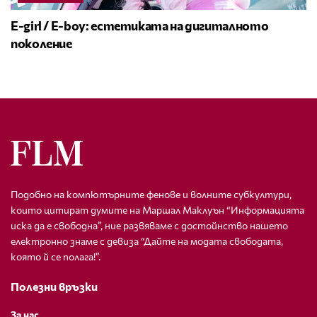
E-girl / E-boy: естетиката на дигиталното
поколение
Подобно на компютърните фенове и волните субкултури,
които цитират думите на Маршал Маклуън “Информацията
иска да е свободна”, ние развяваме с достойнство нашето
електронно знаме с девиза “Дайте на модата свободата,
която й се полага!”.
Полезни връзки
За нас