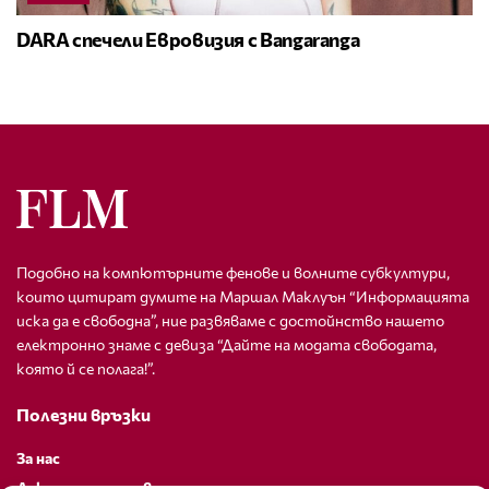
DARA спечели Евровизия с Bangaranga
Подобно на компютърните фенове и волните субкултури,
които цитират думите на Маршал Маклуън “Информацията
иска да е свободна”, ние развяваме с достойнство нашето
електронно знаме с девиза “Дайте на модата свободата,
която й се полага!”.
Полезни връзки
За нас
Декларация за поверителност