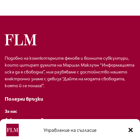
Подобно на компютърните фенове и волните субкултури,
които цитират думите на Маршал Маклуън “Информацията
иска да е свободна”, ние развяваме с достойнство нашето
електронно знаме с девиза “Дайте на модата свободата,
която й се полага!”.
Полезни връзки
За нас
Декларация за поверителност
Политика за бисквитки
Управление на съгласие