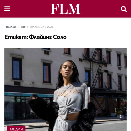
Начало
Таг
Флайинг Соло
Етикет:
Флайинг Соло
МЕДИИ