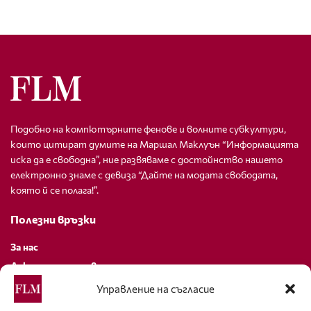
Подобно на компютърните фенове и волните субкултури,
които цитират думите на Маршал Маклуън “Информацията
иска да е свободна”, ние развяваме с достойнство нашето
електронно знаме с девиза “Дайте на модата свободата,
която й се полага!”.
Полезни връзки
За нас
Декларация за поверителност
Политика за бисквитки
Управление на съгласие