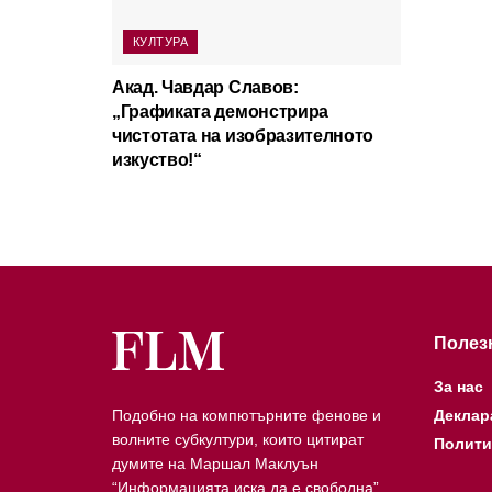
КУЛТУРА
Акад. Чавдар Славов:
„Графиката демонстрира
чистотата на изобразителното
изкуство!“
Полез
За нас
Подобно на компютърните фенове и
Деклар
волните субкултури, които цитират
Полити
думите на Маршал Маклуън
“Информацията иска да е свободна”,