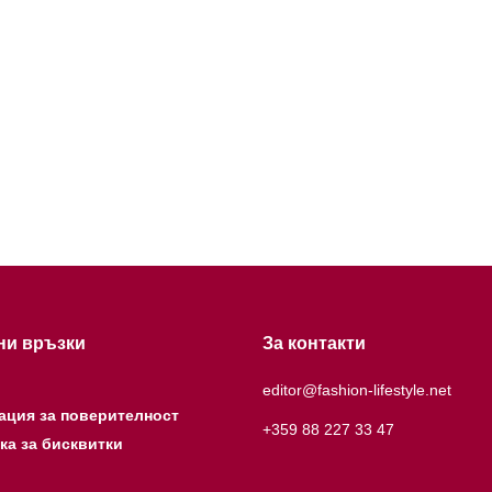
ни връзки
За контакти
editor@fashion-lifestyle.net
ация за поверителност
+359 88 227 33 47
ка за бисквитки