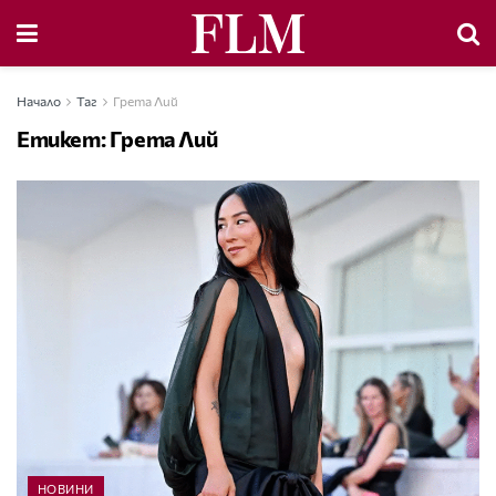
Начало
Таг
Грета Лий
Етикет:
Грета Лий
НОВИНИ