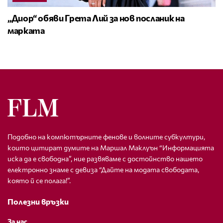
„Диор“ обяви Грета Лий за нов посланик на
марката
Подобно на компютърните фенове и волните субкултури,
които цитират думите на Маршал Маклуън “Информацията
иска да е свободна”, ние развяваме с достойнство нашето
електронно знаме с девиза “Дайте на модата свободата,
която й се полага!”.
Полезни връзки
За нас