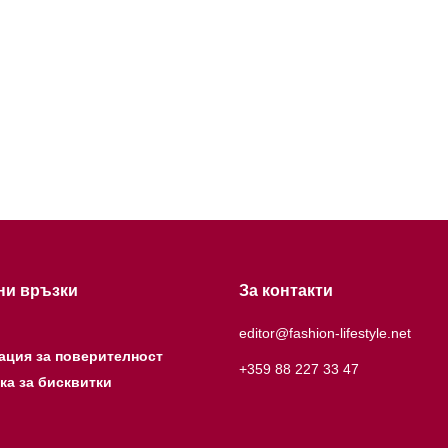
ни връзки
За контакти
editor@fashion-lifestyle.net
ация за поверителност
+359 88 227 33 47
ка за бисквитки