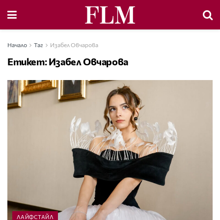
Начало
Таг
Изабел Овчарова
Етикет:
Изабел Овчарова
ЛАЙФСТАЙЛ