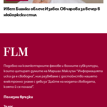
Ивет Бианки облече Изабел Овчарова за вечер в
нюйоркски стил
Подобно на компютърните фенове и волните субкултури,
които цитират думите на Маршал Маклуън “Информацията
иска да е свободна”, ние развяваме с достойнство нашето
електронно знаме с девиза “Дайте на модата свободата,
която й се полага!”.
Полезни връзки
За нас