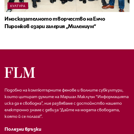
КУЛТУРА
Иносказателното творчество на Енчо
Пиронков озари галерия „Милениум“
Подобно на компютърните фенове и волните субкултури,
които цитират думите на Маршал Маклуън “Информацията
иска да е свободна”, ние развяваме с достойнство нашето
електронно знаме с девиза “Дайте на модата свободата,
която й се полага!”.
Полезни връзки