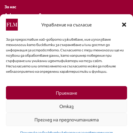
За нас
Декларация за поверителност
Политика за бисквитки
Управление на съгласие
За контакти
За да предоставим най-доброто изживяване, ние използваме
технологии като бисквитки за съхраняване и/или достъп до
editor@fashion-lifestyle.net
информация за устройството. Съгласието с тези технологии ще ни
позволи да обработваме данни, като например поведение при
+359 88 227 33 47
сърфиране или уникални идентификатори на този сайт.
Несъгласието или оттеглянето на съгласието може да повлияе
неблагоприятно на определени характеристики и функции.
Последвайте ни
Facebook
Приемане
Отказ
Преглед на предпочитанията
ISSN 1314-8915 Copyright © 2007-2025 Ot igla do konetz Ltd. & Fashion.bg
Ltd. All Rights Reserved
Политика за бисквитки
Декларация за поверителност