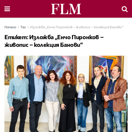
Начало
Таг
Изложба „Енчо Пиронков – живопис – колекция Банови“
Етикет:
Изложба „Енчо Пиронков –
живопис – колекция Банови“