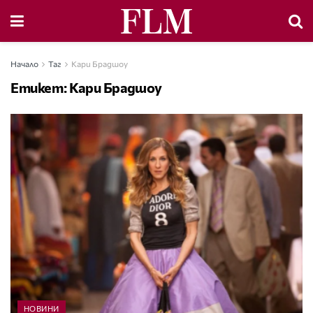
Начало
Таг
Кари Брадшоу
Етикет:
Кари Брадшоу
НОВИНИ