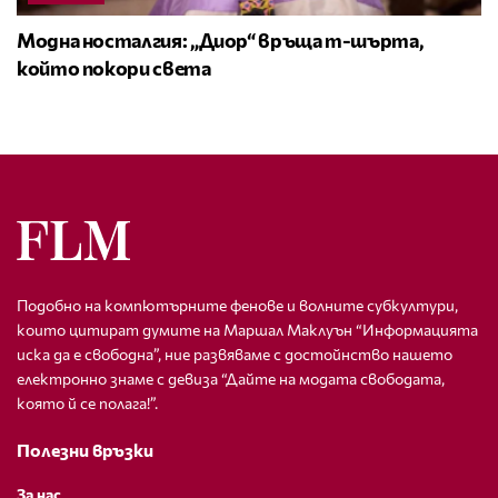
Модна носталгия: „Диор“ връща т-шърта,
който покори света
Подобно на компютърните фенове и волните субкултури,
които цитират думите на Маршал Маклуън “Информацията
иска да е свободна”, ние развяваме с достойнство нашето
електронно знаме с девиза “Дайте на модата свободата,
която й се полага!”.
Полезни връзки
За нас