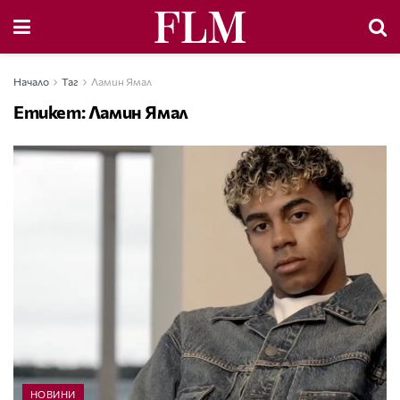
Начало
Таг
Ламин Ямал
Етикет:
Ламин Ямал
НОВИНИ