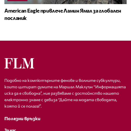
American Eagle привлече Ламин Ямал за глобален
посланик
Подобно на компютърните фенове и волните субкултури,
които цитират думите на Маршал Маклуън “Информацията
иска да е свободна”, ние развяваме с достойнство нашето
електронно знаме с девиза “Дайте на модата свободата,
която й се полага!”.
Полезни връзки
За нас