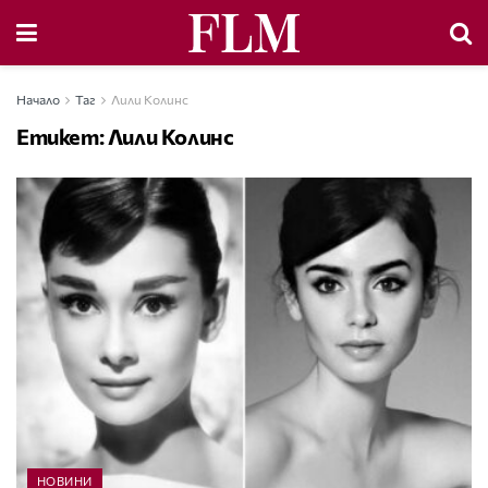
Начало
Таг
Лили Колинс
Етикет:
Лили Колинс
НОВИНИ