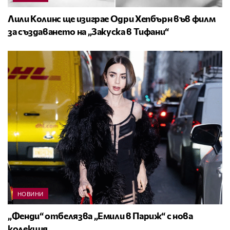
Лили Колинс ще изиграе Одри Хепбърн във филм
за създаването на „Закуска в Тифани“
НОВИНИ
„Фенди“ отбелязва „Емили в Париж“ с нова
колекция