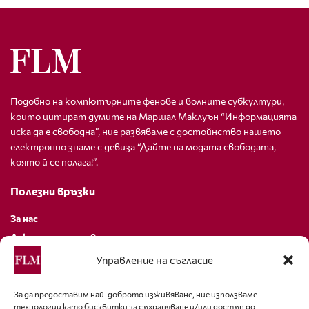
Подобно на компютърните фенове и волните субкултури,
които цитират думите на Маршал Маклуън “Информацията
иска да е свободна”, ние развяваме с достойнство нашето
електронно знаме с девиза “Дайте на модата свободата,
която й се полага!”.
Полезни връзки
За нас
Декларация за поверителност
Политика за бисквитки
Управление на съгласие
За контакти
За да предоставим най-доброто изживяване, ние използваме
технологии като бисквитки за съхраняване и/или достъп до