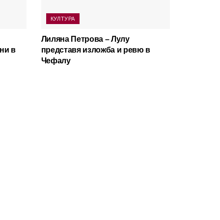
КУЛТУРА
Лиляна Петрова – Лулу
ни в
представя изложба и ревю в
Чефалу