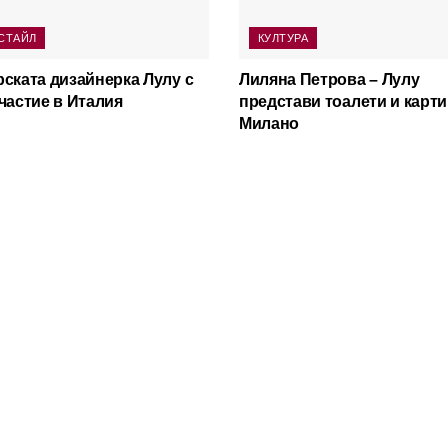
СТАЙЛ
КУЛТУРА
ската дизайнерка Лулу с
Лиляна Петрова – Лулу
частие в Италия
представи тоалети и карти
Милано