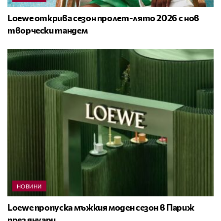
Loewe открива сезон пролет-лято 2026 с нов
творчески тандем
НОВИНИ
Loewe пропуска мъжкия моден сезон в Париж
през януари