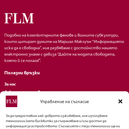
Подобно на компютърните фенове и волните субкултури,
които цитират думите на Маршал Маклуън “Информацията
иска да е свободна”, ние развяваме с достойнство нашето
електронно знаме с девиза “Дайте на модата свободата,
която й се полага!”.
Полезни връзки
За нас
Декларация за поверителност
Политика за бисквитки
Управление на съгласие
За контакти
За да предоставим най-доброто изживяване, ние използваме
технологии като бисквитки за съхраняване и/или достъп до
editor@fashion-lifestyle.net
информация за устройството. Съгласието с тези технологии ще ни