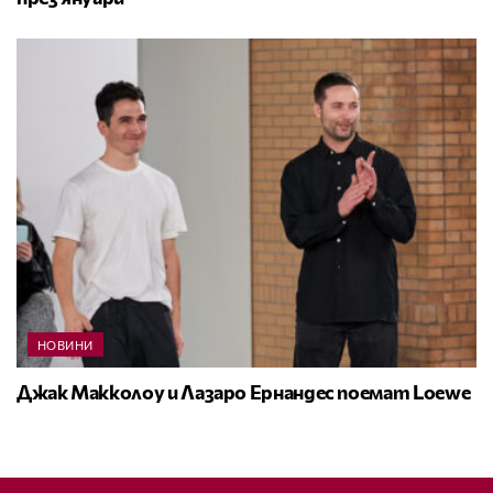
НОВИНИ
Джак Макколоу и Лазаро Ернандес поемат Loewe