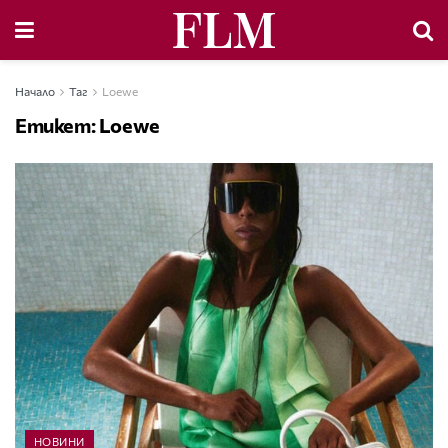
Начало
Таг
Loewe
Етикет:
Loewe
НОВИНИ