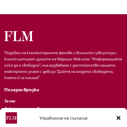
Подобно на компютърните фенове и волните субкултури,
които цитират думите на Маршал Маклуън “Информацията
иска да е свободна”, ние развяваме с достойнство нашето
електронно знаме с девиза “Дайте на модата свободата,
която й се полага!”.
Полезни връзки
За нас
Декларация за поверителност
Политика за бисквитки
Управление на съгласие