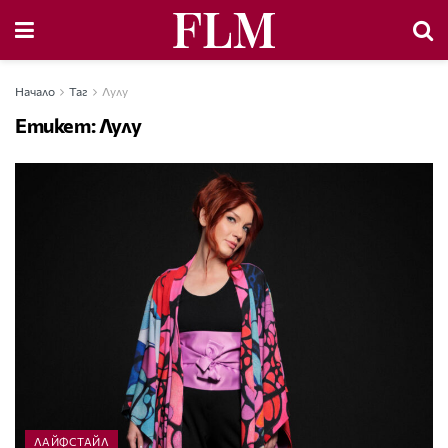
Начало
Таг
Лулу
Етикет:
Лулу
ЛАЙФСТАЙЛ