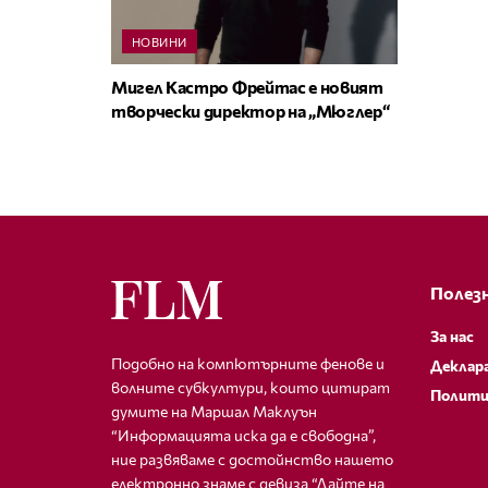
НОВИНИ
Мигел Кастро Фрейтас е новият
творчески директор на „Мюглер“
Полезн
За нас
Подобно на компютърните фенове и
Деклар
волните субкултури, които цитират
Полити
думите на Маршал Маклуън
“Информацията иска да е свободна”,
ние развяваме с достойнство нашето
електронно знаме с девиза “Дайте на