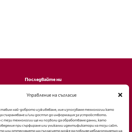
Последвайте ни
Facebook
Управление на съгласие
оставим най-доброто изживяване, ние използваме технологии като
за съхраняване и/или достъп до информация за устройството.
 с тези технологии ще ни позволи да обработваме данни, като
оведение при сърфиране или уникални идентификатори на този сайт.
то или оттеглянето на съгласието може да повлияе неблагоприятно на