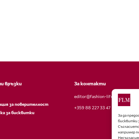
и връзки
За контакти
editor@fashion-lifestyle.net
ация за поверителност
+359 88 227 33 47
ка за бисквитки
За да пред
бисквитки 
Съгласието
например п
Несъгласие