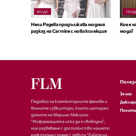
МОДА
ТЕНД
Нели Радева продължава модния
Кое е 
разказ на Carmine с нова колекция
мода?
Полезн
За нас
Подобно на компютърните фенове и
Деклар
волните субкултури, които цитират
Полити
думите на Маршал Маклуън
“Информацията иска да е свободна”,
ние развяваме с достойнство нашето
електронно знаме с девиза “Дайте на