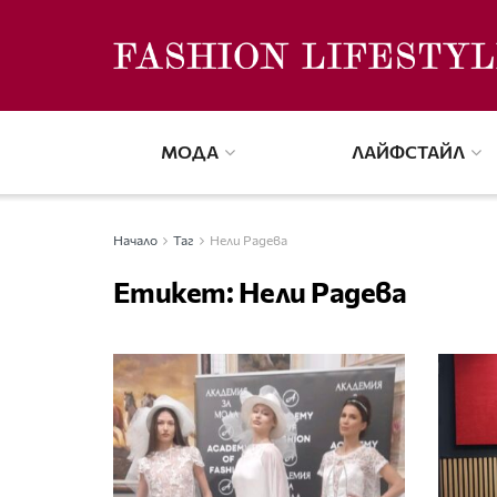
МОДА
ЛАЙФСТАЙЛ
Начало
Таг
Нели Радева
Етикет:
Нели Радева