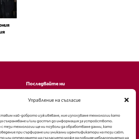
рния
ия
Последвайте ни
Facebook
Управление на съгласие
оставим най-доброто изживяване, ние използваме технологии като
за съхраняване и/или достъп до информация за устройството.
 с тези технологии ще ни позволи да обработваме данни, като
оведение при сърфиране или уникални идентификатори на този сайт.
то или оттеглянето на съгласието може да повлияе неблагоприятно на