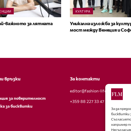
ЕНЦИИ
КУЛТУРА
най-важното за лятната
Уникална изложба за култу
мост между Венеция и Соф
и връзки
За контакти
editor@fashion-lifestyle.net
ация за поверителност
+359 88 227 33 47
ка за бисквитки
За да пред
бисквитки 
Съгласието
например п
Несъгласие