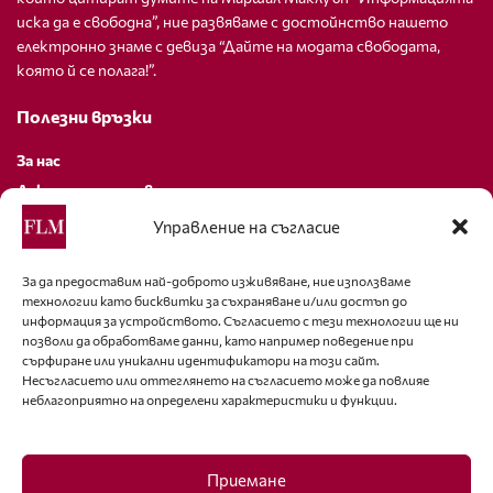
иска да е свободна”, ние развяваме с достойнство нашето
електронно знаме с девиза “Дайте на модата свободата,
която й се полага!”.
Полезни връзки
За нас
Декларация за поверителност
Политика за бисквитки
Управление на съгласие
За контакти
За да предоставим най-доброто изживяване, ние използваме
технологии като бисквитки за съхраняване и/или достъп до
editor@fashion-lifestyle.net
информация за устройството. Съгласието с тези технологии ще ни
позволи да обработваме данни, като например поведение при
+359 88 227 33 47
сърфиране или уникални идентификатори на този сайт.
Несъгласието или оттеглянето на съгласието може да повлияе
неблагоприятно на определени характеристики и функции.
Последвайте ни
Facebook
Приемане