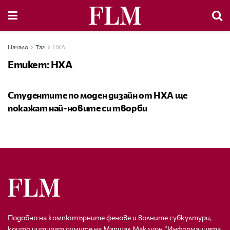
Начало
Таг
НХА
Етикет:
НХА
НОВА ГЕНЕРАЦИЯ
Студентите по моден дизайн от НХА ще
покажат най-новите си творби
Подобно на компютърните фенове и волните субкултури,
които цитират думите на Маршал Маклуън “Информацията