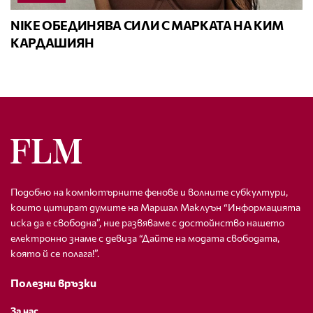
NIKE ОБЕДИНЯВА СИЛИ С МАРКАТА НА КИМ
КАРДАШИЯН
Подобно на компютърните фенове и волните субкултури,
които цитират думите на Маршал Маклуън “Информацията
иска да е свободна”, ние развяваме с достойнство нашето
електронно знаме с девиза “Дайте на модата свободата,
която й се полага!”.
Полезни връзки
За нас