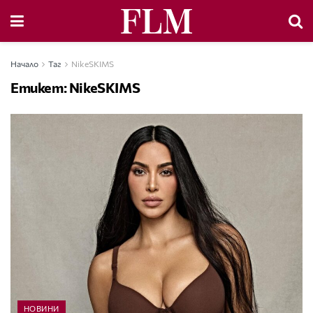
Начало
Таг
NikeSKIMS
Етикет:
NikeSKIMS
НОВИНИ