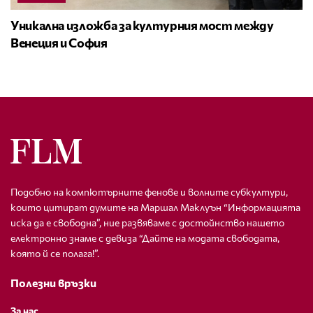
Уникална изложба за културния мост между
Венеция и София
Подобно на компютърните фенове и волните субкултури,
които цитират думите на Маршал Маклуън “Информацията
иска да е свободна”, ние развяваме с достойнство нашето
електронно знаме с девиза “Дайте на модата свободата,
която й се полага!”.
Полезни връзки
За нас