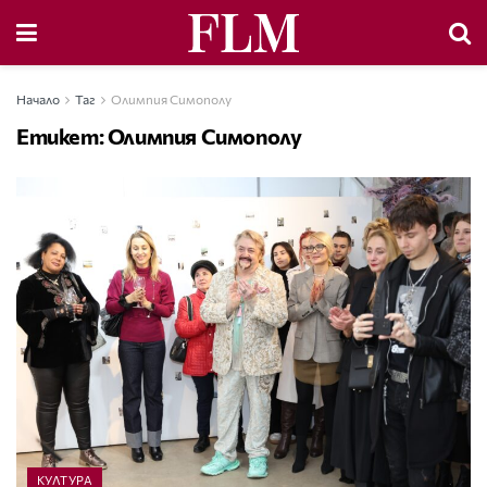
Начало
Таг
Олимпия Симополу
Етикет:
Олимпия Симополу
КУЛТУРА