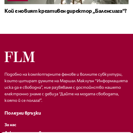
Кой е новият креативен директор „Баленсиага“?
Подобно на компютърните фенове и волните субкултури,
които цитират думите на Маршал Маклуън “Информацията
иска да е свободна”, ние развяваме с достойнство нашето
електронно знаме с девиза “Дайте на модата свободата,
която й се полага!”.
Полезни връзки
За нас
Декларация за поверителност