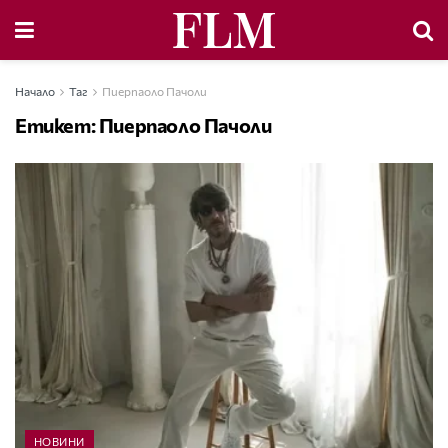
Начало
Таг
Пиерпаоло Пачоли
Етикет:
Пиерпаоло Пачоли
НОВИНИ