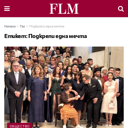
Начало
Таг
Подкрепи една мечта
Етикет:
Подкрепи една мечта
ОБЩЕСТВО