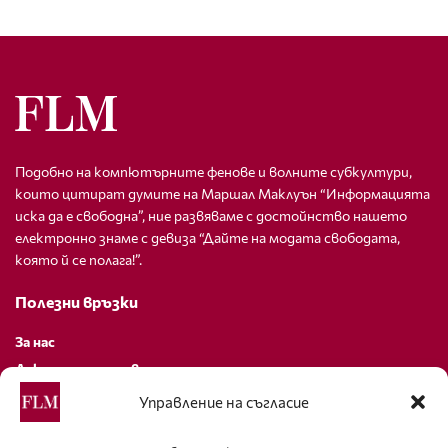
Подобно на компютърните фенове и волните субкултури,
които цитират думите на Маршал Маклуън “Информацията
иска да е свободна”, ние развяваме с достойнство нашето
електронно знаме с девиза “Дайте на модата свободата,
която й се полага!”.
Полезни връзки
За нас
Декларация за поверителност
Политика за бисквитки
Управление на съгласие
За контакти