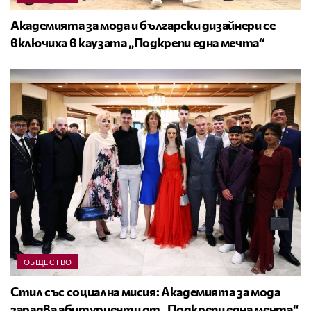
Академията за мода и български дизайнери се
включиха в каузата „Подкрепи една мечта“
ОБЩЕСТВО
Стил със социална мисия: Академията за мода
зарадва абитуриенти от „Подкрепи една мечта“