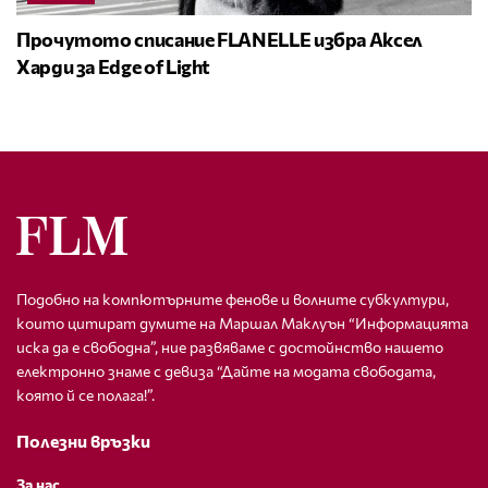
Прочутото списание FLANELLE избра Аксел
Харди за Edge of Light
Подобно на компютърните фенове и волните субкултури,
които цитират думите на Маршал Маклуън “Информацията
иска да е свободна”, ние развяваме с достойнство нашето
електронно знаме с девиза “Дайте на модата свободата,
която й се полага!”.
Полезни връзки
За нас