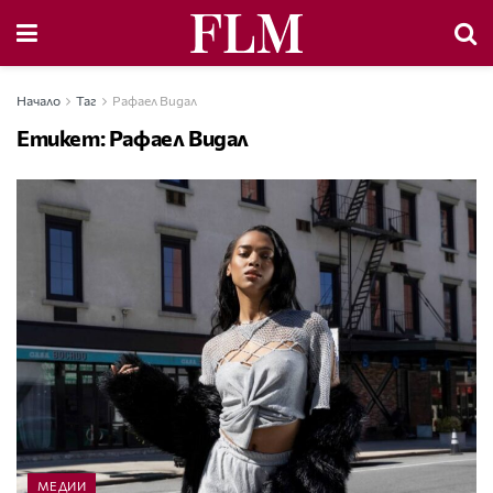
Начало
Таг
Рафаел Видал
Етикет:
Рафаел Видал
МЕДИИ