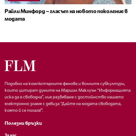
Райли Минфорд – гласът на новото поколение в
модата
Подобно на компютърните фенове и волните субкултури,
които цитират думите на Маршал Маклуън “Информацията
иска да е свободна”, ние развяваме с достойнство нашето
електронно знаме с девиза “Дайте на модата свободата,
която й се полага!”.
Полезни връзки
За нас