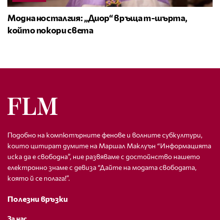
Модна носталгия: „Диор“ връща т-шърта,
който покори света
Подобно на компютърните фенове и волните субкултури,
които цитират думите на Маршал Маклуън “Информацията
иска да е свободна”, ние развяваме с достойнство нашето
електронно знаме с девиза “Дайте на модата свободата,
която й се полага!”.
Полезни връзки
За нас