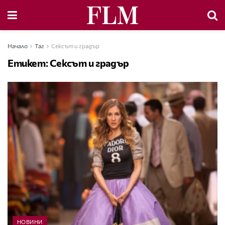
Начало
Таг
Сексът и градър
Етикет:
Сексът и градър
НОВИНИ