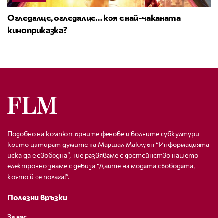
Огледалце, огледалце… коя е най-чаканата
киноприказка?
Подобно на компютърните фенове и волните субкултури,
които цитират думите на Маршал Маклуън “Информацията
иска да е свободна”, ние развяваме с достойнство нашето
електронно знаме с девиза “Дайте на модата свободата,
която й се полага!”.
Полезни връзки
За нас