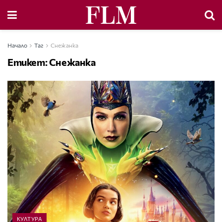
Начало
Таг
Снежанка
Етикет:
Снежанка
КУЛТУРА