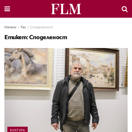
Начало
Таг
Споделеност
Етикет:
Споделеност
КУЛТУРА