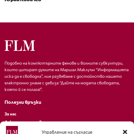
Подобно на компютърните фенове и волните субкултури,
които цитират думите на Маршал Маклуън “Информацията
иска да е свободна”, ние развяваме с достойнство нашето
електронно знаме с девиза “Дайте на модата свободата,
която й се полага!”.
Полезни връзки
За нас
Декларация за поверителност
Политика за бисквитки
Управление на съгласие