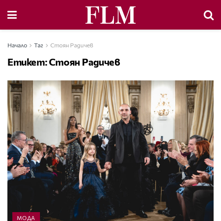
Начало
Таг
Стоян Радичев
Етикет:
Стоян Радичев
МОДА