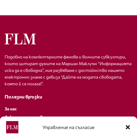
Подобно на компютърните фенове и волните субкултури,
които цитират думите на Маршал Маклуън “Информацията
иска да е свободна”, ние развяваме с достойнство нашето
електронно знаме с девиза “Дайте на модата свободата,
която й се полага!”.
Полезни връзки
За нас
Декларация за поверителност
Политика за бисквитки
Управление на съгласие