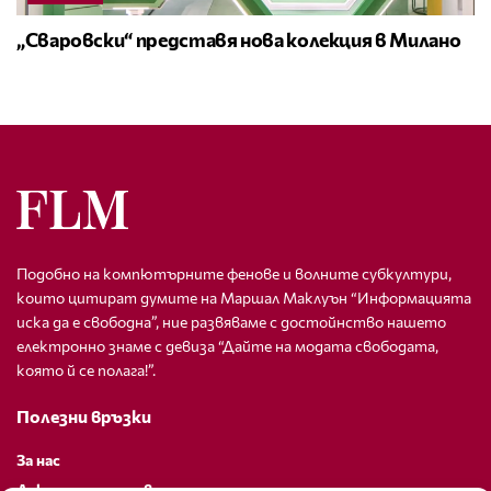
„Сваровски“ представя нова колекция в Милано
Подобно на компютърните фенове и волните субкултури,
които цитират думите на Маршал Маклуън “Информацията
иска да е свободна”, ние развяваме с достойнство нашето
електронно знаме с девиза “Дайте на модата свободата,
която й се полага!”.
Полезни връзки
За нас
Декларация за поверителност