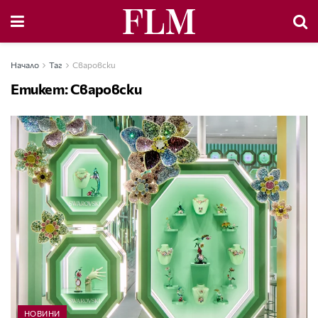
Начало
Таг
Сваровски
Етикет:
Сваровски
НОВИНИ