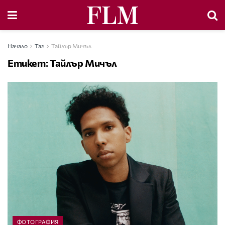
Начало
Таг
Тайлър Мичъл
Етикет:
Тайлър Мичъл
ФОТОГРАФИЯ