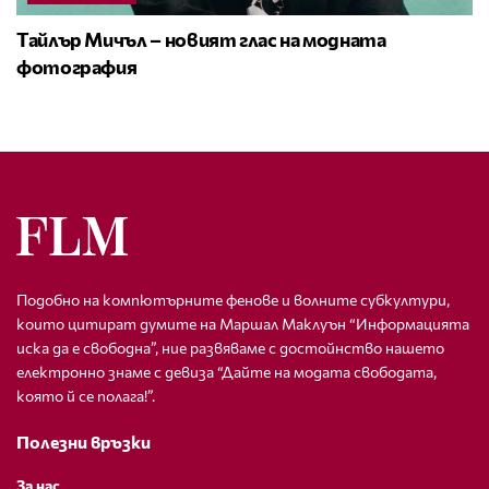
Тайлър Мичъл – новият глас на модната
фотография
Подобно на компютърните фенове и волните субкултури,
които цитират думите на Маршал Маклуън “Информацията
иска да е свободна”, ние развяваме с достойнство нашето
електронно знаме с девиза “Дайте на модата свободата,
която й се полага!”.
Полезни връзки
За нас