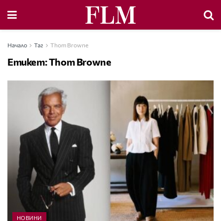
Начало
Таг
Thom Browne
Етикет:
Thom Browne
НОВИНИ