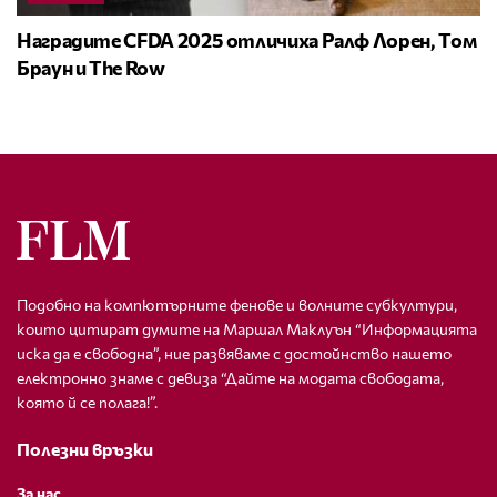
Наградите CFDA 2025 отличиха Ралф Лорен, Том
Браун и The Row
Подобно на компютърните фенове и волните субкултури,
които цитират думите на Маршал Маклуън “Информацията
иска да е свободна”, ние развяваме с достойнство нашето
електронно знаме с девиза “Дайте на модата свободата,
която й се полага!”.
Полезни връзки
За нас